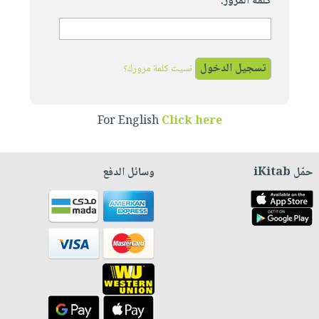
كلمة المرور:
نسيت كلمة مرورك؟
For English
Click here
حمّل iKitab
وسائل الدفع