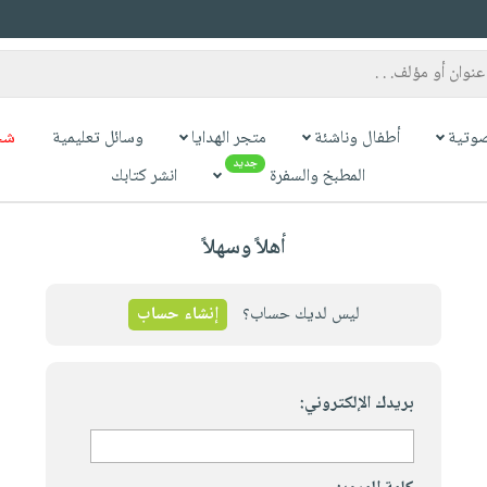
وتية
أطفال وناشئة
متجر الهدايا
وسائل تعليمية
شح
جديد
المطبخ والسفرة
انشر كتابك
أهلاً وسهلاً
ليس لديك حساب؟
إنشاء حساب
بريدك الإلكتروني: