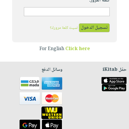
كلمة المرور:
نسيت كلمة مرورك؟
For English
Click here
حمّل iKitab
وسائل الدفع