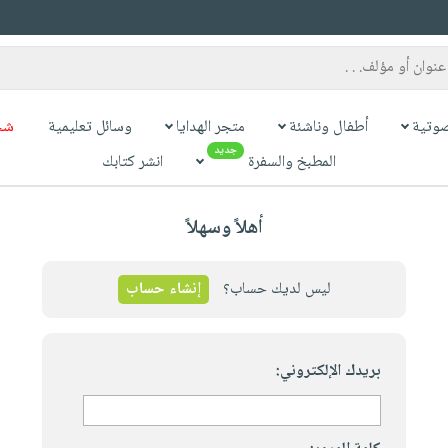
وتية
أطفال وناشئة
متجر الهدايا
وسائل تعليمية
شح
جديد
المطبخ والسفرة
انشر كتابك
أهلاً وسهلاً
ليس لديك حساب؟
إنشاء حساب
بريدك الإلكتروني: