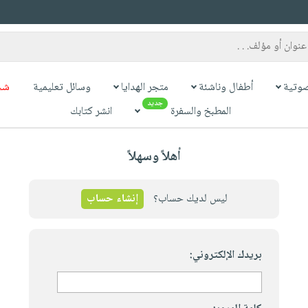
وتية
أطفال وناشئة
متجر الهدايا
وسائل تعليمية
شح
جديد
المطبخ والسفرة
انشر كتابك
أهلاً وسهلاً
ليس لديك حساب؟
إنشاء حساب
بريدك الإلكتروني: