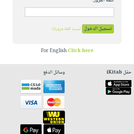
كلمة المرور:
نسيت كلمة مرورك؟
For English
Click here
حمّل iKitab
وسائل الدفع