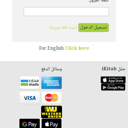
كلمة المرور:
نسيت كلمة مرورك؟
For English
Click here
حمّل iKitab
وسائل الدفع