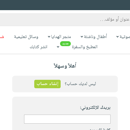
وتية
أطفال وناشئة
متجر الهدايا
وسائل تعليمية
شح
جديد
المطبخ والسفرة
انشر كتابك
أهلاً وسهلاً
ليس لديك حساب؟
إنشاء حساب
بريدك الإلكتروني: