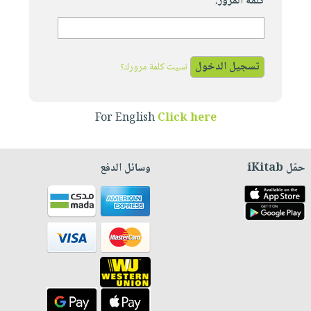
كلمة المرور:
نسيت كلمة مرورك؟
For English
Click here
حمّل iKitab
وسائل الدفع