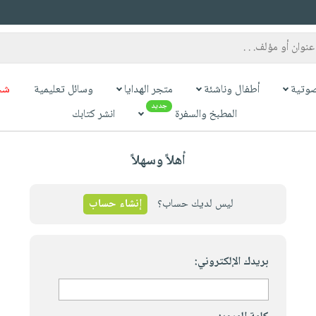
وتية
أطفال وناشئة
متجر الهدايا
وسائل تعليمية
شح
جديد
المطبخ والسفرة
انشر كتابك
أهلاً وسهلاً
ليس لديك حساب؟
إنشاء حساب
بريدك الإلكتروني: