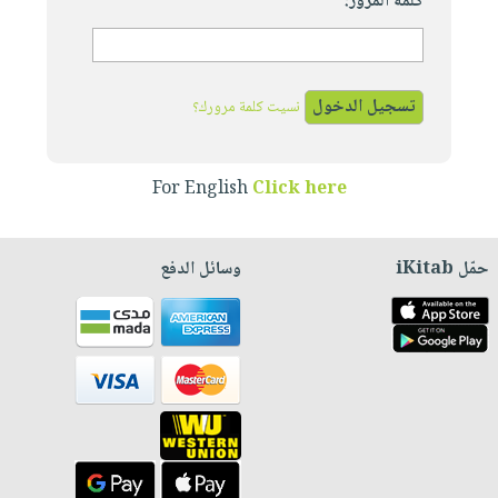
كلمة المرور:
نسيت كلمة مرورك؟
For English
Click here
حمّل iKitab
وسائل الدفع