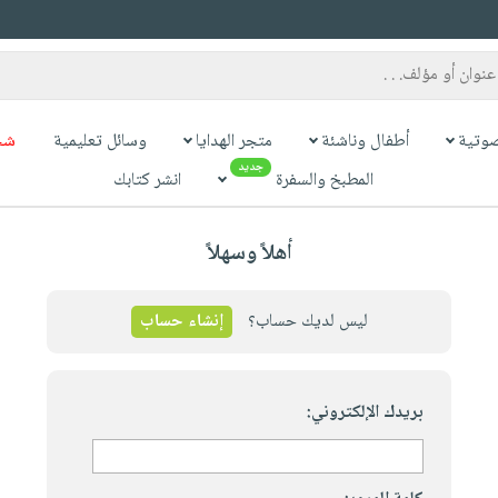
وتية
أطفال وناشئة
متجر الهدايا
وسائل تعليمية
شح
جديد
المطبخ والسفرة
انشر كتابك
أهلاً وسهلاً
ليس لديك حساب؟
إنشاء حساب
بريدك الإلكتروني: