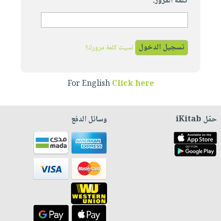
كلمة المرور:
نسيت كلمة مرورك؟
For English
Click here
حمّل iKitab
وسائل الدفع