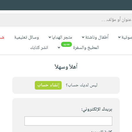
وتية
أطفال وناشئة
متجر الهدايا
وسائل تعليمية
شح
جديد
المطبخ والسفرة
انشر كتابك
أهلاً وسهلاً
ليس لديك حساب؟
إنشاء حساب
بريدك الإلكتروني: