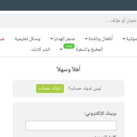
وتية
أطفال وناشئة
متجر الهدايا
وسائل تعليمية
شح
جديد
المطبخ والسفرة
انشر كتابك
أهلاً وسهلاً
ليس لديك حساب؟
إنشاء حساب
بريدك الإلكتروني: