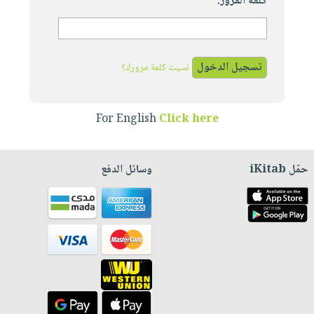
كلمة المرور:
نسيت كلمة مرورك؟
For English
Click here
حمّل iKitab
وسائل الدفع