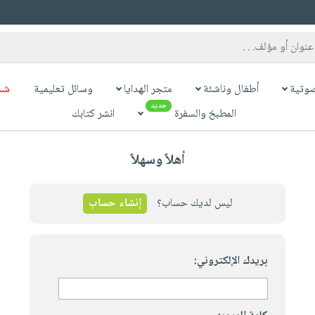
وتية
أطفال وناشئة
متجر الهدايا
وسائل تعليمية
شح
جديد
المطبخ والسفرة
انشر كتابك
أهلاً وسهلاً
ليس لديك حساب؟
إنشاء حساب
بريدك الإلكتروني: