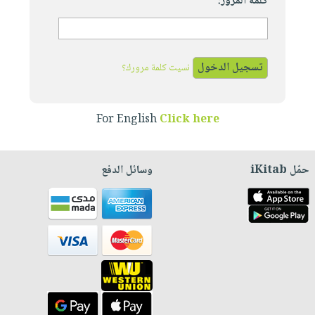
كلمة المرور:
نسيت كلمة مرورك؟
For English
Click here
حمّل iKitab
وسائل الدفع