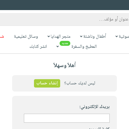
وتية
أطفال وناشئة
متجر الهدايا
وسائل تعليمية
شح
جديد
المطبخ والسفرة
انشر كتابك
أهلاً وسهلاً
ليس لديك حساب؟
إنشاء حساب
بريدك الإلكتروني: