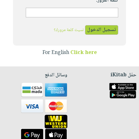
كلمة المرور:
نسيت كلمة مرورك؟
For English
Click here
حمّل iKitab
وسائل الدفع