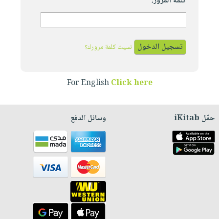
كلمة المرور:
نسيت كلمة مرورك؟
For English
Click here
حمّل iKitab
وسائل الدفع