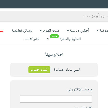
وتية
أطفال وناشئة
متجر الهدايا
وسائل تعليمية
شح
جديد
المطبخ والسفرة
انشر كتابك
أهلاً وسهلاً
ليس لديك حساب؟
إنشاء حساب
بريدك الإلكتروني: