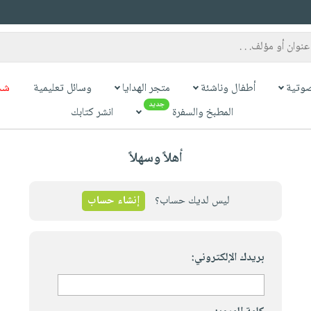
وتية
أطفال وناشئة
متجر الهدايا
وسائل تعليمية
شح
جديد
المطبخ والسفرة
انشر كتابك
أهلاً وسهلاً
ليس لديك حساب؟
إنشاء حساب
بريدك الإلكتروني: