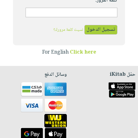
كلمة المرور:
نسيت كلمة مرورك؟
For English
Click here
حمّل iKitab
وسائل الدفع