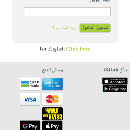
كلمة المرور:
نسيت كلمة مرورك؟
For English
Click here
حمّل iKitab
وسائل الدفع