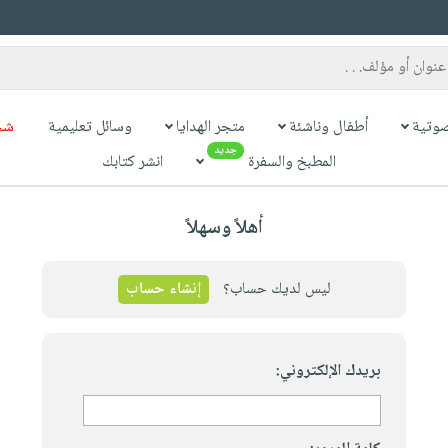
وتية
أطفال وناشئة
متجر الهدايا
وسائل تعليمية
شح
جديد
المطبخ والسفرة
انشر كتابك
أهلاً وسهلاً
ليس لديك حساب؟
إنشاء حساب
بريدك الإلكتروني: