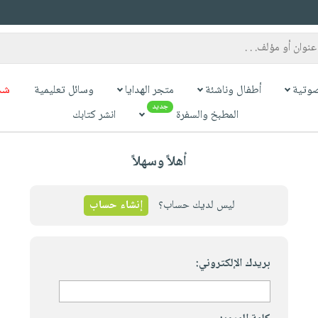
وتية
أطفال وناشئة
متجر الهدايا
وسائل تعليمية
شح
جديد
المطبخ والسفرة
انشر كتابك
أهلاً وسهلاً
ليس لديك حساب؟
إنشاء حساب
بريدك الإلكتروني: