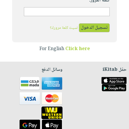
كلمة المرور:
نسيت كلمة مرورك؟
For English
Click here
حمّل iKitab
وسائل الدفع