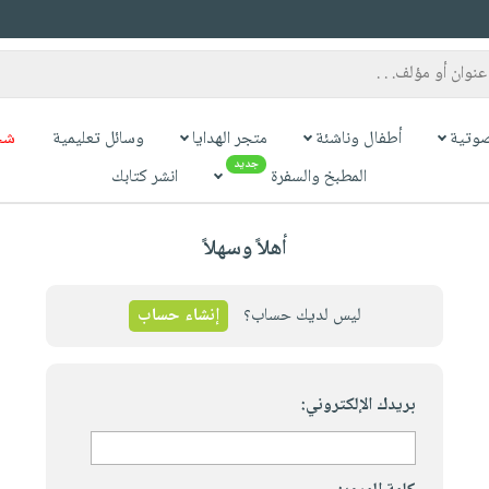
وتية
أطفال وناشئة
متجر الهدايا
وسائل تعليمية
شح
جديد
المطبخ والسفرة
انشر كتابك
أهلاً وسهلاً
ليس لديك حساب؟
إنشاء حساب
بريدك الإلكتروني: