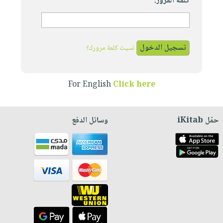
كلمة المرور:
نسيت كلمة مرورك؟
For English
Click here
حمّل iKitab
وسائل الدفع