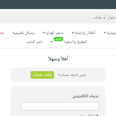
وتية
أطفال وناشئة
متجر الهدايا
وسائل تعليمية
شح
جديد
المطبخ والسفرة
انشر كتابك
أهلاً وسهلاً
ليس لديك حساب؟
إنشاء حساب
بريدك الإلكتروني: