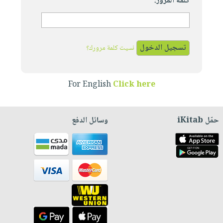
كلمة المرور:
نسيت كلمة مرورك؟
For English
Click here
حمّل iKitab
وسائل الدفع