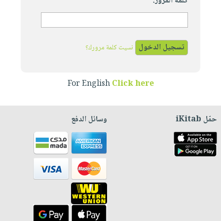
كلمة المرور:
نسيت كلمة مرورك؟
For English
Click here
حمّل iKitab
وسائل الدفع