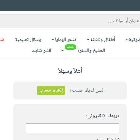
وتية
أطفال وناشئة
متجر الهدايا
وسائل تعليمية
شح
جديد
المطبخ والسفرة
انشر كتابك
أهلاً وسهلاً
ليس لديك حساب؟
إنشاء حساب
بريدك الإلكتروني: