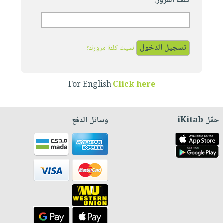
كلمة المرور:
نسيت كلمة مرورك؟
For English
Click here
حمّل iKitab
وسائل الدفع