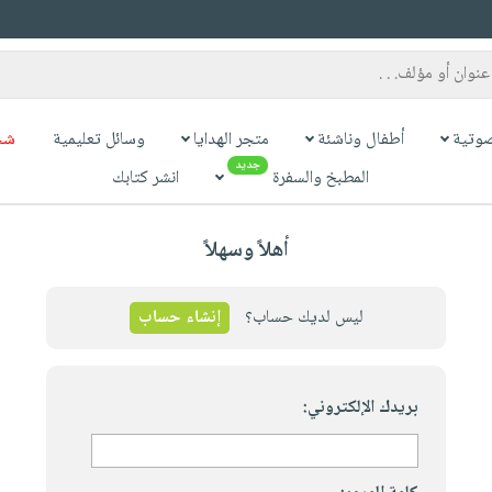
وتية
أطفال وناشئة
متجر الهدايا
وسائل تعليمية
شح
جديد
المطبخ والسفرة
انشر كتابك
أهلاً وسهلاً
ليس لديك حساب؟
إنشاء حساب
بريدك الإلكتروني: