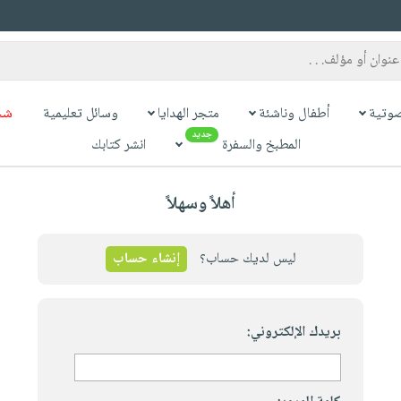
وتية
أطفال وناشئة
متجر الهدايا
وسائل تعليمية
شح
جديد
المطبخ والسفرة
انشر كتابك
أهلاً وسهلاً
ليس لديك حساب؟
إنشاء حساب
بريدك الإلكتروني: