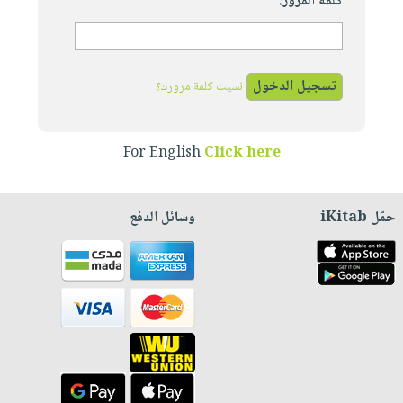
كلمة المرور:
نسيت كلمة مرورك؟
For English
Click here
حمّل iKitab
وسائل الدفع