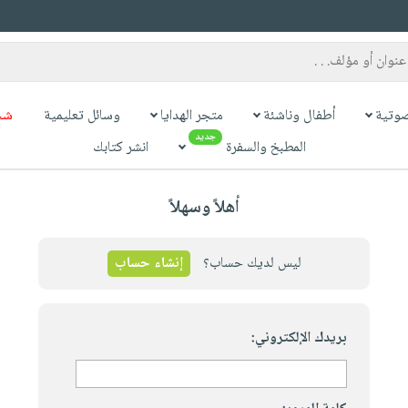
وتية
أطفال وناشئة
متجر الهدايا
وسائل تعليمية
شح
جديد
المطبخ والسفرة
انشر كتابك
أهلاً وسهلاً
ليس لديك حساب؟
إنشاء حساب
بريدك الإلكتروني: