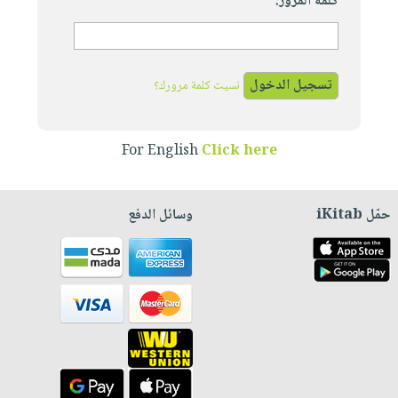
كلمة المرور:
نسيت كلمة مرورك؟
For English
Click here
حمّل iKitab
وسائل الدفع