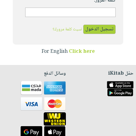
كلمة المرور:
نسيت كلمة مرورك؟
For English
Click here
حمّل iKitab
وسائل الدفع