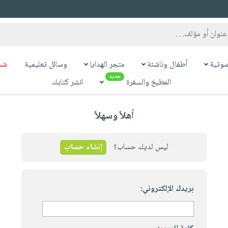
وتية
أطفال وناشئة
متجر الهدايا
وسائل تعليمية
شح
جديد
المطبخ والسفرة
انشر كتابك
أهلاً وسهلاً
ليس لديك حساب؟
إنشاء حساب
بريدك الإلكتروني: