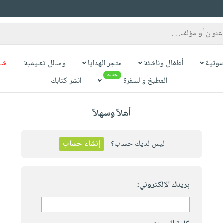
وتية
أطفال وناشئة
متجر الهدايا
وسائل تعليمية
شح
جديد
المطبخ والسفرة
انشر كتابك
أهلاً وسهلاً
ليس لديك حساب؟
إنشاء حساب
بريدك الإلكتروني: