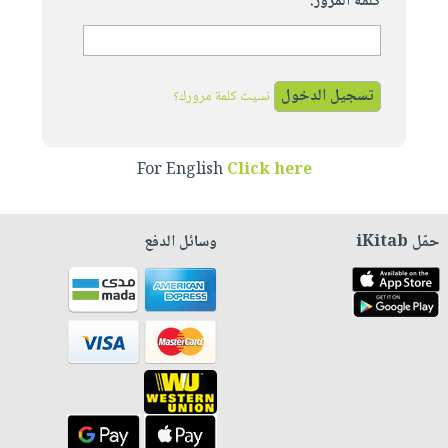
كلمة المرور:
نسيت كلمة مرورك؟
For English
Click here
حمّل iKitab
وسائل الدفع