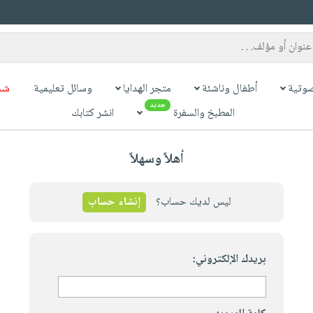
وتية
أطفال وناشئة
متجر الهدايا
وسائل تعليمية
شح
جديد
المطبخ والسفرة
انشر كتابك
أهلاً وسهلاً
ليس لديك حساب؟
إنشاء حساب
بريدك الإلكتروني: