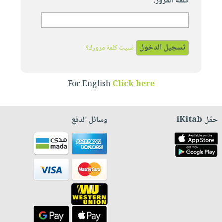
كلمة المرور:
نسيت كلمة مرورك؟
For English
Click here
حمّل iKitab
وسائل الدفع