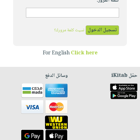
كلمة المرور:
نسيت كلمة مرورك؟
For English
Click here
حمّل iKitab
وسائل الدفع