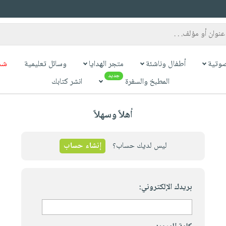
وتية
أطفال وناشئة
متجر الهدايا
وسائل تعليمية
شح
جديد
المطبخ والسفرة
انشر كتابك
أهلاً وسهلاً
ليس لديك حساب؟
إنشاء حساب
بريدك الإلكتروني: