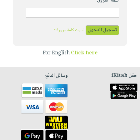
كلمة المرور:
نسيت كلمة مرورك؟
For English
Click here
حمّل iKitab
وسائل الدفع