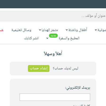
وتية
أطفال وناشئة
متجر الهدايا
وسائل تعليمية
شح
جديد
المطبخ والسفرة
انشر كتابك
أهلاً وسهلاً
ليس لديك حساب؟
إنشاء حساب
بريدك الإلكتروني: