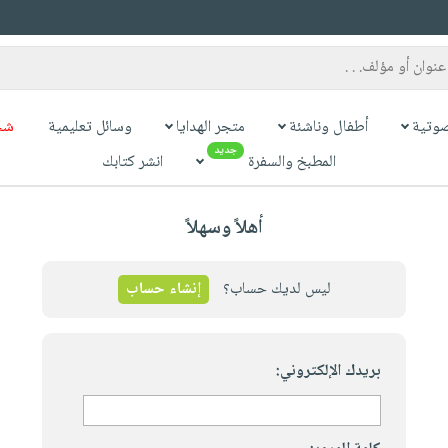
وتية
أطفال وناشئة
متجر الهدايا
وسائل تعليمية
شح
جديد
المطبخ والسفرة
انشر كتابك
أهلاً وسهلاً
ليس لديك حساب؟
إنشاء حساب
بريدك الإلكتروني: