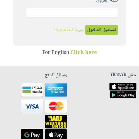
كلمة المرور:
نسيت كلمة مرورك؟
For English
Click here
حمّل iKitab
وسائل الدفع