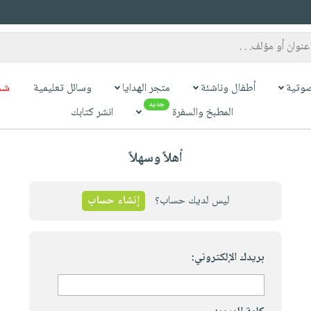
وتية
أطفال وناشئة
متجر الهدايا
وسائل تعليمية
شح
جديد
المطبخ والسفرة
انشر كتابك
أهلاً وسهلاً
ليس لديك حساب؟
إنشاء حساب
بريدك الإلكتروني: