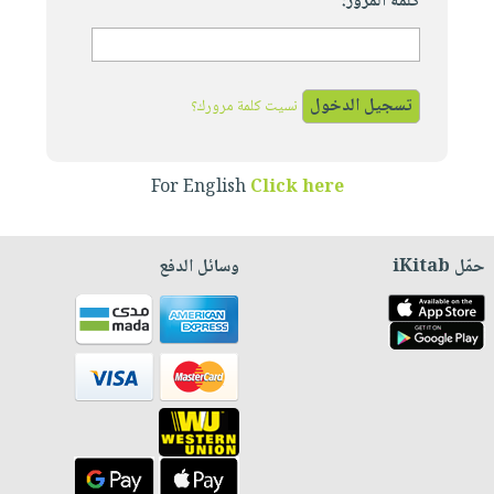
كلمة المرور:
نسيت كلمة مرورك؟
For English
Click here
حمّل iKitab
وسائل الدفع