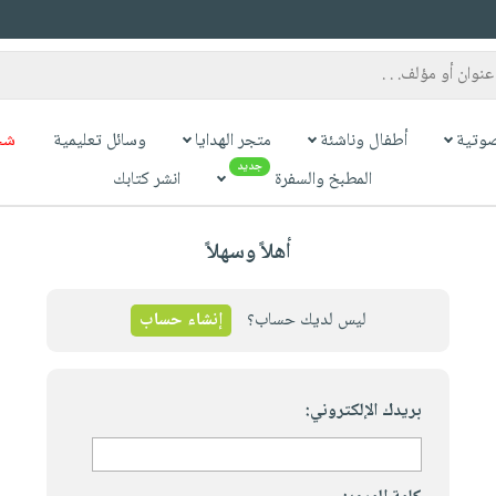
وتية
أطفال وناشئة
متجر الهدايا
وسائل تعليمية
شح
جديد
المطبخ والسفرة
انشر كتابك
أهلاً وسهلاً
ليس لديك حساب؟
إنشاء حساب
بريدك الإلكتروني: