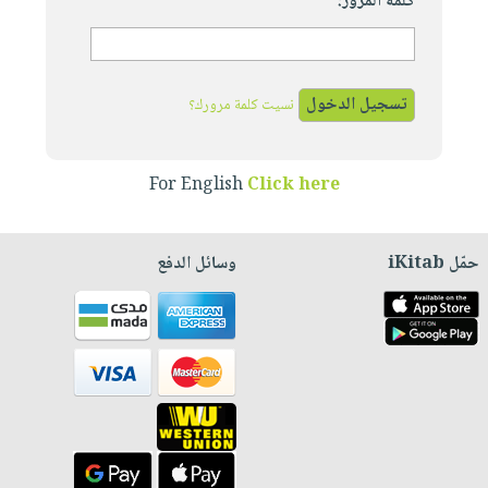
كلمة المرور:
نسيت كلمة مرورك؟
For English
Click here
حمّل iKitab
وسائل الدفع