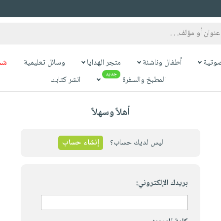
وتية
أطفال وناشئة
متجر الهدايا
وسائل تعليمية
شح
جديد
المطبخ والسفرة
انشر كتابك
أهلاً وسهلاً
ليس لديك حساب؟
إنشاء حساب
بريدك الإلكتروني: