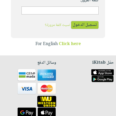
كلمة المرور:
نسيت كلمة مرورك؟
For English
Click here
حمّل iKitab
وسائل الدفع