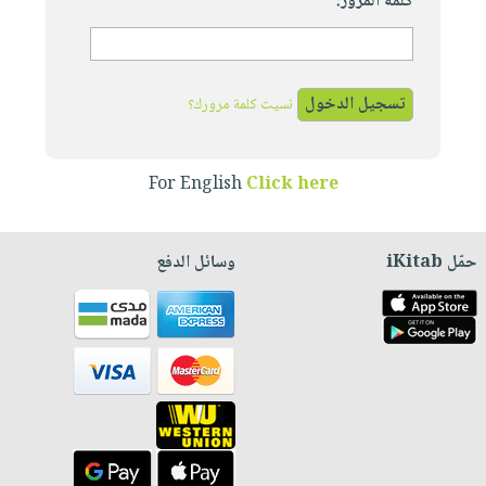
كلمة المرور:
نسيت كلمة مرورك؟
For English
Click here
حمّل iKitab
وسائل الدفع