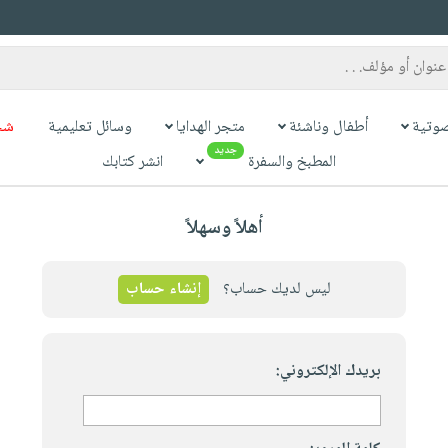
وتية
أطفال وناشئة
متجر الهدايا
وسائل تعليمية
شح
جديد
المطبخ والسفرة
انشر كتابك
أهلاً وسهلاً
ليس لديك حساب؟
إنشاء حساب
بريدك الإلكتروني: