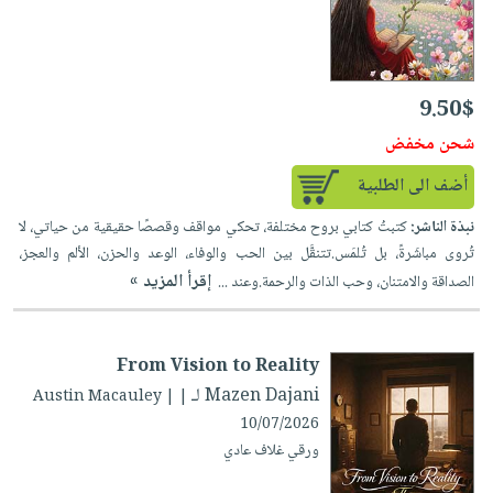
9.50$
شحن مخفض
أضف الى الطلبية
نبذة الناشر:
كتبتُ كتابي بروح مختلفة، تحكي مواقف وقصصًا حقيقية من حياتي، لا
تُروى مباشَرةً، بل تُلمَس.تتنقَّل بين الحب والوفاء، الوعد والحزن، الألم والعجز،
إقرأ المزيد »
الصداقة والامتنان، وحب الذات والرحمة.وعند ...
From Vision to Reality
لـ Mazen Dajani
| Austin Macauley |
10/07/2026
ورقي غلاف عادي