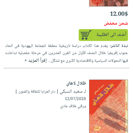
العناية
الأكثر
شحن
أدوات
بالأسنان
مبيعاً
مجاني
12.00$
المائدة
الحمية
العودة
شحن مخفض
بنود
الأوعية
والتغذية
للمدارس
مختارة
والتخزين
اشتراكات
أضف الى الطلبية
اكسسوارات
أدوات
كتب
نبذة الناشر:
يقدم هذا الكتاب دراسة تاريخية معمّقة للجماعة اليهودية في اتحاد
كل
بحث
المطبخ
جنوب إفريقيا خلال النصف الأول من القرن العشرين، في مرحلة مفصلية تداخلت
الاشتراكات
اكسسوارات
متقدم
إقرأ المزيد »
فيها التحولات السياسية والاقتصادية الكبرى مع تشكّل...
منزلية
صندوق
القراءة
اكسسوارات
iKitab
ملابس
ظلال لاهاي
نيل
بلا
مطرزات
لـ سعيد السبكي
| دار المرايا للثقافة والفنون |
وفرات
حدود
12/07/2026
حقائب
عن
حسابك
ورقي غلاف عادي
حلي
الشركة
عناية
لائحة
سياسة
بالذات
الأمنيات
الشركة