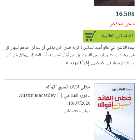
16.50$
شحن مخفض
أضف الى الطلبية
نبذة الناشر:
في عالمٍ أُعيد تشكيل ذاكرته قسرًا، كان يكفي أن يتذكَّر أحدهم لينهار كل
شيء.هذه ليست رواية عن الثورة، بل عن أوَّل نَفَسٍ يتعلَّمه المنسِيُّون.ولأنَّ مَن نُفِي
إقرأ المزيد »
مِن الذاكرة عاد في الأحلام،...
خطى القائد تسبق أقواله
لـ نوره الفلاحي
| Austin Macauley |
10/07/2026
ورقي غلاف عادي