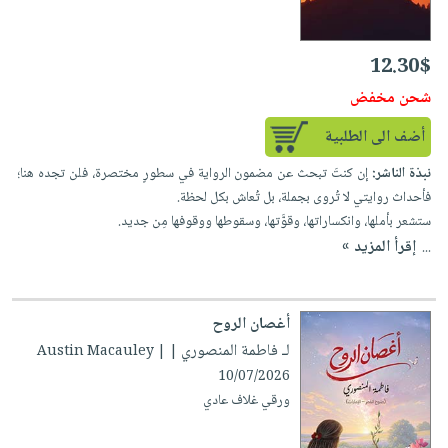
12.30$
شحن مخفض
أضف الى الطلبية
نبذة الناشر:
إن كنتَ تبحث عن مضمون الرواية في سطورٍ مختصرة، فلن تجده هنا؛
فأحداث روايتي لا تُروى بجملة، بل تُعاش بكل لحظة.
ستشعر بأملها، وانكساراتها، وقوَّتها، وسقوطها ووقوفها مِن جديد.
إقرأ المزيد »
...
أغصان الروح
لـ فاطمة المنصوري
| Austin Macauley |
10/07/2026
ورقي غلاف عادي