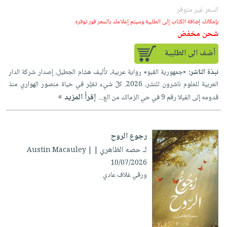
السعر غير متوفر
بإمكانك إضافة الكتاب إلى الطلبية وسيتم إعلامك بالسعر فور توفره
شحن مخفض
أضف الى الطلبية
نبذة الناشر:
«جمهورية القبو» رواية عربية، تأليف هشام الجطيل، إصدار شركة الدار
العربية للعلوم ناشرون للنشر، 2026. كلّ شيء تغيَّر في حياة منصور الهواري منذ
إقرأ المزيد »
قدومه إلى الفيلا رقم 9 في حي الزمالك من الع...
رجوع الروح
لـ حصه الظاهري
| Austin Macauley |
10/07/2026
ورقي غلاف عادي