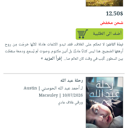
12.50$
شحن مخفض
أضف الى الطلبية
نبذة الناشر:
لا تحكم على الغلاف، فقد تبدو الكلمات هادئة لكنَّها خرجَت مِن روح
أرهقها الضجيج. هذا ليس كتابًا عاديًّا، بل أنين مكتوم، وصوت لَم يُسمع، ودمعة سقطَت
إقرأ المزيد »
بين السطور. كُتِب في وقت كان العالم صا...
رحلة عبد الله
لـ أحمد عبد الله الحوسني
| Austin
Macauley | 10/07/2026
ورقي غلاف عادي