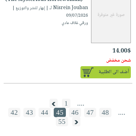
لـ Nisrein Jouban
| إبهار للنشر والتوزيع |
09/07/2026
ورقي غلاف عادي
14.00$
شحن مخفض
أضف الى الطلبية
1
....
42
43
44
45
46
47
48
....
55