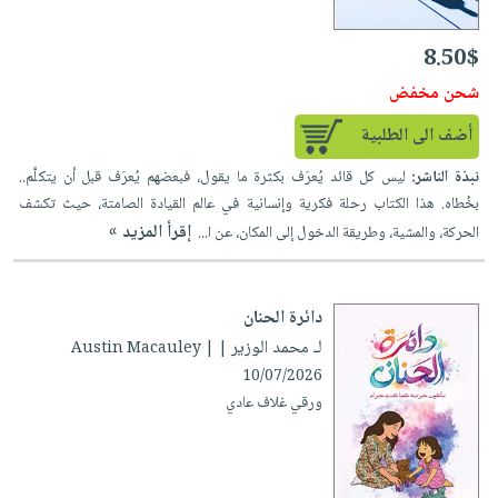
8.50$
شحن مخفض
أضف الى الطلبية
نبذة الناشر:
ليس كل قائد يُعرَف بكثرة ما يقول، فبعضهم يُعرَف قبل أن يتكلَّم..
بخُطاه. هذا الكتاب رحلة فكرية وإنسانية في عالم القيادة الصامتة، حيث تكشف
إقرأ المزيد »
الحركة، والمشية، وطريقة الدخول إلى المكان، عن ا...
دائرة الحنان
لـ محمد الوزير
| Austin Macauley |
10/07/2026
ورقي غلاف عادي