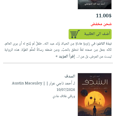
11.00$
شحن مخفض
أضف الى الطلبية
نبذة الناشر:
في زاويةٍ هادئةٍ مِن الحياة، وُلد عبد الله.. طفلٌ لَم يُتَح له أن يرى العالم،
لكنَّه جعل مِن صمته لغةً تنطق بالحبِّ، ومِن ضعفه رسالةً تُعلِّم القوَّة. هذه الرواية
إقرأ المزيد »
ليست عن المرض، بل عن ا...
السدف
لـ أحمد ناجي عرار
| Austin Macauley |
10/07/2026
ورقي غلاف عادي