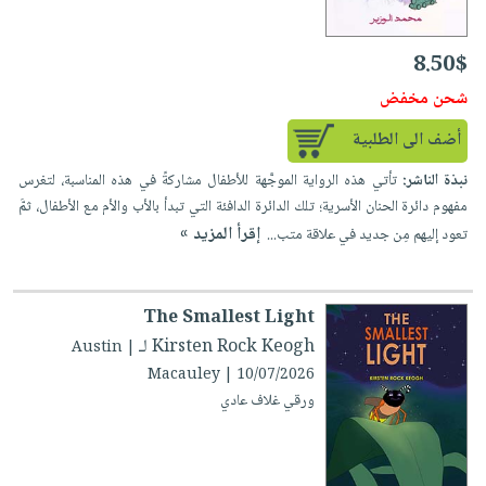
8.50$
شحن مخفض
أضف الى الطلبية
نبذة الناشر:
تأتي هذه الرواية الموجَّهة للأطفال مشاركةً في هذه المناسبة، لتغرس
مفهوم دائرة الحنان الأسرية؛ تلك الدائرة الدافئة التي تبدأ بالأب والأم مع الأطفال، ثمَّ
إقرأ المزيد »
تعود إليهم مِن جديد في علاقة متب...
The Smallest Light
لـ Kirsten Rock Keogh
| Austin
Macauley | 10/07/2026
ورقي غلاف عادي