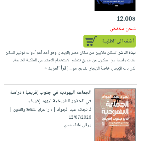
إختياراتنا
تعليمية
أسئلة
إختياراتنا
المواضيع
iKitab
يتكرر
كتب
12.00$
بلا
الأكثر
طرحها
أكاديمية
الصحة
حدود
مبيعاً
شحن مخفض
تحميل
والعناية
صندوق
أسئلة
إختياراتنا
masmu3
أضف الى الطلبية
الشخصية
القراءة
يتكرر
وسائل
على
جديد
English
نبذة الناشر:
تسكن ملايين من سكان مصر بالإيجار، وهو أحد أهم أدوات توفير السكن
طرحها
تعليمية
Android
لفئات واسعة من السكان، عن طريق تنظيم الاستخدام الاجتماعي للملكية الخاصة.
books
الكل
تحميل
صندوق
تحميل
إقرأ المزيد »
لكن بات الإيجار، خاصةً الإيجار القديم، مو...
iKitab
أجهزة
القراءة
المطبخ
masmu3
على
العناية
والسفرة
على
جوائز
Android
جديد
الشخصية
Apple
الجماعة اليهودية في جنوب إفريقيا ؛ دراسة
تحميل
العناية
في الجذور التاريخية ليهود إفريقيا
الكل
iKitab
وتصفيف
لـ نجلاء عبد الجواد
| دار المرايا للثقافة والفنون |
أواني
متجر
على
الشعر
12/07/2026
الطهي
الهدايا
Apple
ورقي غلاف عادي
العناية
أدوات
بالجسم
أقسام
الخبز