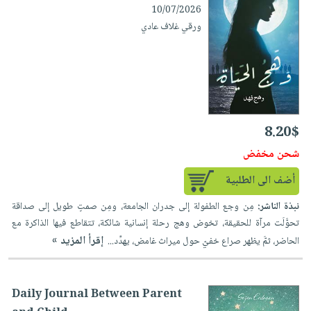
10/07/2026
ورقي غلاف عادي
8.20$
شحن مخفض
أضف الى الطلبية
نبذة الناشر:
مِن وجع الطفولة إلى جدران الجامعة، ومِن صمتٍ طويل إلى صداقة
تحوَّلَت مرآة للحقيقة، تخوض وهج رحلة إنسانية شائكة، تتقاطع فيها الذاكرة مع
إقرأ المزيد »
الحاضر، ثمَّ يظهر صراع خفيّ حول ميراث غامض، يهدِّد...
Daily Journal Between Parent