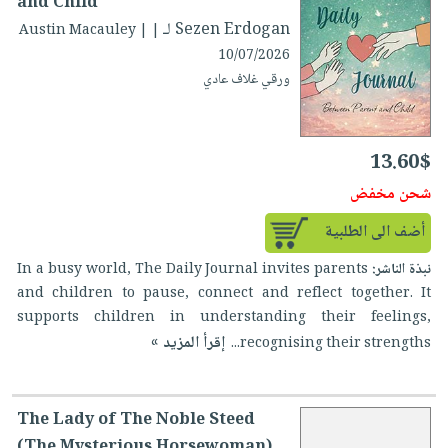
and Child
لـ Sezen Erdogan
| Austin Macauley |
10/07/2026
ورقي غلاف عادي
13.60$
شحن مخفض
أضف الى الطلبية
نبذة الناشر:
In a busy world, The Daily Journal invites parents
and children to pause, connect and reflect together. It
supports children in understanding their feelings,
إقرأ المزيد »
recognising their strengths...
The Lady of The Noble Steed
(The Mysterious Horsewoman)