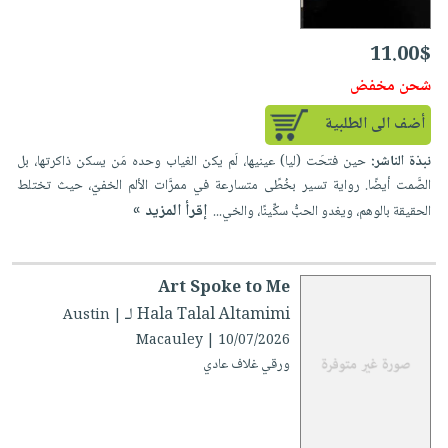
11.00$
شحن مخفض
أضف الى الطلبية
نبذة الناشر:
حين فتحَت (ليا) عينيها، لَم يكن الغياب وحده مَن يسكن ذاكرتها، بل
الصَّمت أيضًا. رواية تسير بخُطًى متسارعة في ممرَّات الألم الخفيّ، حيث تختلط
إقرأ المزيد »
الحقيقة بالوهم، ويغدو الحبُّ سكِّينًا، والخي...
Art Spoke to Me
لـ Hala Talal Altamimi
| Austin
Macauley | 10/07/2026
ورقي غلاف عادي