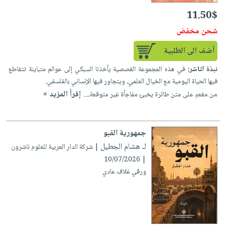
صابون
فيديوهات
11.50$
عربة
أطفال
أسئلة
التسوق
شحن مخفض
مناسبات
يتكرر
أضف الى الطلبية
طرحها
نشرة
الإصدارات
خدمات
نبذة الناشر:
في هذه المجموعة القصصية يأخذنا السبكي إلى عوالم متباينة تتقاطع
نيل
فيها الحياة اليومية مع الخيال العلمي، ويتجاور فيها الإنساني بالفلسفي.
وفرات
إقرأ المزيد »
من مقعدٍ على متن طائرة يخبئ مفاجأة غير متوقعة،...
انشر
كتابك
جمهورية القبو
تواصل
لـ هشام الجطيل
| شركة الدار العربية للعلوم ناشرون
معنا
| 10/07/2026
ورقي غلاف عادي