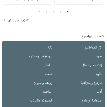
5
4
3
2
1
المزيد من البنود »
لائحة بالمواضيع:
كل المواضيع
لغة
فنون
بيوغرافيا ومذكرات
إقتصاد وأعمال
أطفال
طبخ
صحة
تاريخ وجغرافيا
زراعة وحيوان
أدب
أساطير
صحافة وإعلام
كمبيوتر وانترنت