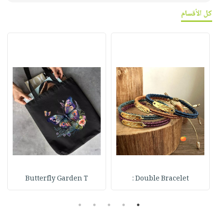
كل الأقسام
Butterfly Garden T
Double Bracelet :
5
4
3
2
1