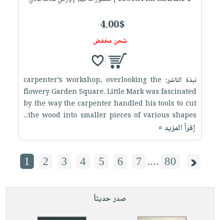
4.00$
شحن مخفض
نبذة الناشر:
carpenter’s workshop, overlooking the
flowery Garden Square. Little Mark was fascinated
by the way the carpenter handled his tools to cut
the wood into smaller pieces of various shapes...
إقرأ المزيد »
1
2
3
4
5
6
7
....
80
صدر حديثاً