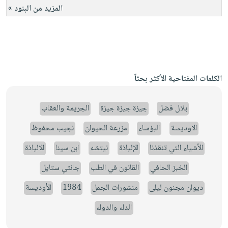
المزيد من البنود »
الكلمات المفتاحية الأكثر بحثاً
بلال فضل
جيزة جيزة جيزة
الجريمة والعقاب
الاوديسة
البؤساء
مزرعة الحيوان
نجيب محفوظ
الأشياء التي تنقذنا
الإلياذة
نيتشه
ابن سينا
الالياذة
الخبز الحافي
القانون في الطب
جانتي ستايل
ديوان مجنون ليلى
منشورات الجمل
1984
الأوديسة
الداء والدواء