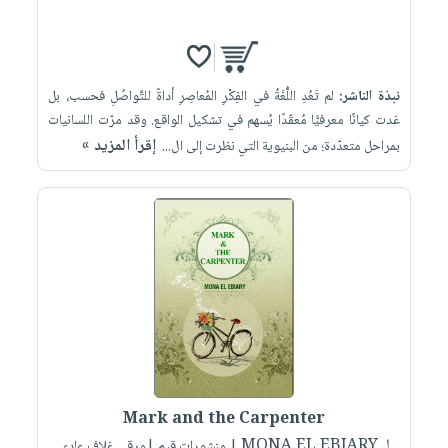
نبذة الناشر:
لم تَعُدِ اللُّغَةُ في الفِكْرِ المُعاصِرِ أداةً للتَّواصُلِ فحسب، بل
غدت كيانًا معرفيًّا مُعقّدًا يُسهم في تشكيل الواقع. وقد مرّت اللسانيات
إقرأ المزيد »
بمراحل متعدّدة؛ من البنيوية التي نظرت إلى ال...
Mark and the Carpenter
لـ MONA EL EBIARY
| منشورات قيم |ورقي غلاف عادي