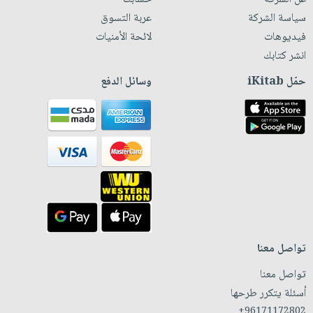
سياسة الشركة
عربة التسوق
فيديوهات
لائحة الأمنيات
انشر كتابك
حمّل iKitab
وسائل الدفع
تواصل معنا
تواصل معنا
أسئلة يتكرر طرحها
+96171172802