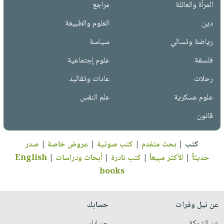
المرأة والعائلة
مراجع
دين
العلوم والطبيعة
رياضة وتسالي
سياسة
فلسفة
علوم إجتماعية
رحلات
عادات وتقاليد
علوم عسكرية
علم النفس
قانون
كتب
|
بحث متقدم
|
كتب صوتية
|
عروض خاصة
|
صدر
حديثاً
|
الأكثر مبيعاً
|
كتب نادرة
|
أبحاث ودراسات
|
English
books
عن نيل وفرات
حسابك
عن الشركة
حسابك