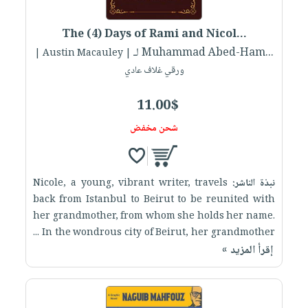
إختياراتنا
تعليمية
أسئلة
إختياراتنا
المواضيع
iKitab
يتكرر
The (4) Days of Rami and Nicol...
كتب
بلا
الأكثر
طرحها
لـ Muhammad Abed-Ham...
أكاديمية
| Austin Macauley |
الصحة
حدود
مبيعاً
تحميل
ورقي غلاف عادي
والعناية
صندوق
أسئلة
إختياراتنا
masmu3
الشخصية
القراءة
يتكرر
وسائل
11.00$
على
جديد
English
طرحها
تعليمية
Android
شحن مخفض
books
الكل
تحميل
صندوق
تحميل
iKitab
أجهزة
القراءة
المطبخ
masmu3
على
العناية
والسفرة
على
جوائز
نبذة الناشر:
Nicole, a young, vibrant writer, travels
Android
جديد
الشخصية
Apple
back from Istanbul to Beirut to be reunited with
تحميل
العناية
her grandmother, from whom she holds her name.
الكل
In the wondrous city of Beirut, her grandmother ...
iKitab
وتصفيف
أواني
متجر
إقرأ المزيد »
على
الشعر
الطهي
الهدايا
Apple
العناية
أدوات
بالجسم
أقسام
الخبز