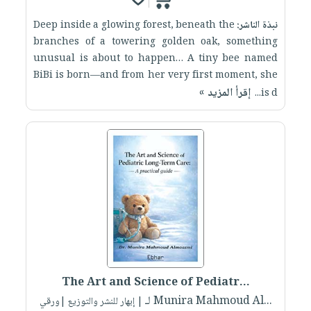
نبذة الناشر:
Deep inside a glowing forest, beneath the
branches of a towering golden oak, something
unusual is about to happen… A tiny bee named
BiBi is born—and from her very first moment, she
إقرأ المزيد »
is d...
The Art and Science of Pediatr...
لـ Munira Mahmoud Al...
| إبهار للنشر والتوزيع |ورقي