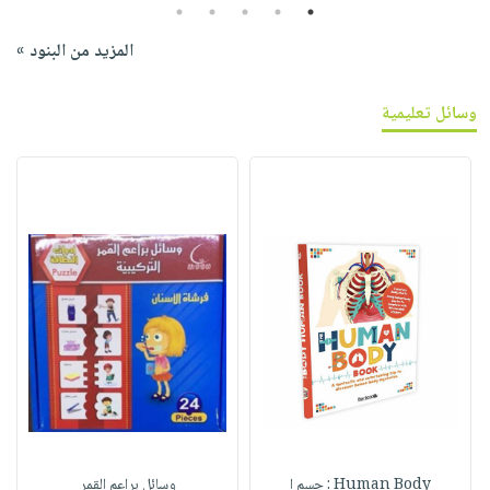
5
4
3
2
1
المزيد من البنود »
وسائل تعليمية
Human Body : جسم ا
وسائل براعم القمر