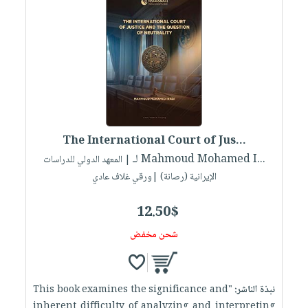
صابون
فيديوهات
عربة
أطفال
أسئلة
التسوق
مناسبات
يتكرر
طرحها
نشرة
الإصدارات
خدمات
نيل
وفرات
The International Court of Jus...
انشر
لـ Mahmoud Mohamed I...
| المعهد الدولي للدراسات
كتابك
الإيرانية (رصانة) |ورقي غلاف عادي
تواصل
معنا
12.50$
شحن مخفض
نبذة الناشر:
"This book examines the significance and
inherent difficulty of analyzing and interpreting