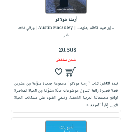
أرملة هولاكو
لـ إبراهيم كاظم جلود...
| Austin Macauley |ورقي غلاف
عادي
20.50$
شحن مخفض
نبذة الناشر:
كتاب "أرملة هولاكو" مجموعة جديدة منوَّعة مِن عشرين
قصة قصيرة رائعة، تتناول موضوعات جادَّة مشوِّقة مِن الحياة المعاصرة
لواقع مجتمعاتنا العربية الناهضة. وتلقي الضوء على مشكلات الحياة
إقرأ المزيد »
الإن...