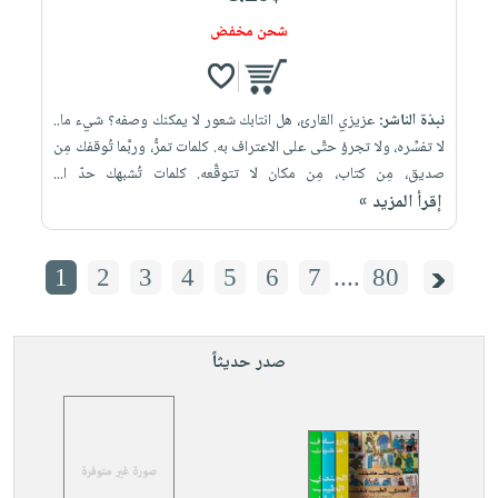
شحن مخفض
نبذة الناشر:
عزيزي القارئ، هل انتابك شعور لا يمكنك وصفه؟ شيء ما..
لا تفسِّره، ولا تجرؤ حتَّى على الاعتراف به. كلمات تمرُّ، وربَّما تُوقفك مِن
صديق، مِن كتاب، مِن مكان لا تتوقَّعه. كلمات تُشبهك حدّ ا...
إقرأ المزيد »
1
2
3
4
5
6
7
....
80
صدر حديثاً