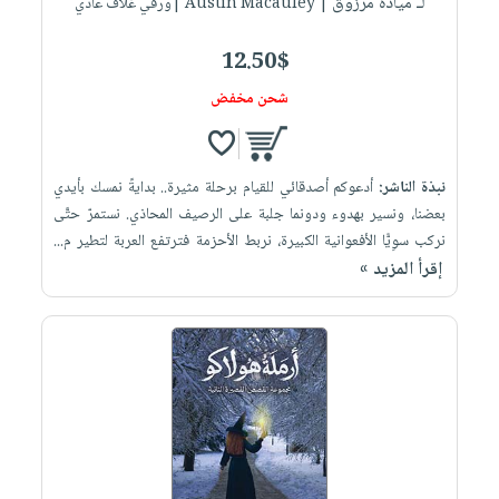
لـ ميادة مرزوق
| Austin Macauley |ورقي غلاف عادي
12.50$
شحن مخفض
نبذة الناشر:
أدعوكم أصدقائي للقيام برحلة مثيرة.. بدايةً نمسك بأيدي
بعضنا، ونسير بهدوء ودونما جلبة على الرصيف المحاذي. نستمرّ حتَّى
نركب سوِيًّا الأفعوانية الكبيرة، نربط الأحزمة فترتفع العربة لتطير م...
إقرأ المزيد »