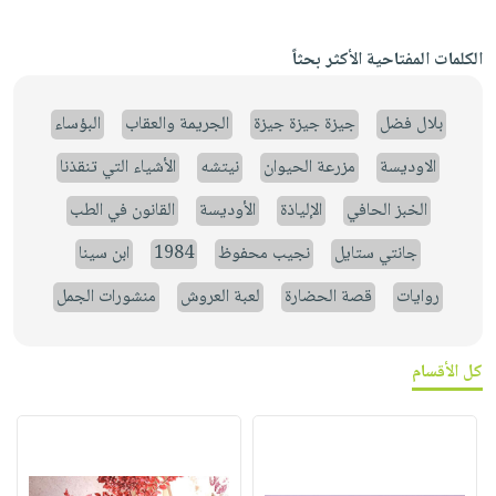
الكلمات المفتاحية الأكثر بحثاً
بلال فضل
جيزة جيزة جيزة
الجريمة والعقاب
البؤساء
الاوديسة
مزرعة الحيوان
نيتشه
الأشياء التي تنقذنا
الخبز الحافي
الإلياذة
الأوديسة
القانون في الطب
جانتي ستايل
نجيب محفوظ
1984
ابن سينا
روايات
قصة الحضارة
لعبة العروش
منشورات الجمل
كل الأقسام