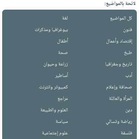
لائحة بالمواضيع:
كل المواضيع
لغة
فنون
بيوغرافيا ومذكرات
إقتصاد وأعمال
أطفال
طبخ
صحة
تاريخ وجغرافيا
زراعة وحيوان
أدب
أساطير
صحافة وإعلام
كمبيوتر وانترنت
المرأة والعائلة
مراجع
دين
العلوم والطبيعة
رياضة وتسالي
سياسة
فلسفة
علوم إجتماعية