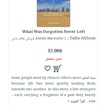
What Was Forgotten Never Left
لـ Yalda Afshoon
| Austin Macauley |ورقي غلاف عادي
15.00$
شحن مخفض
نبذة الناشر:
Some people meet by chance; others meet
because life has been quietly leading them
towards one another. In this story, a few strangers
—each carrying a fragment of a past they barely
إقرأ المزيد »
rem...