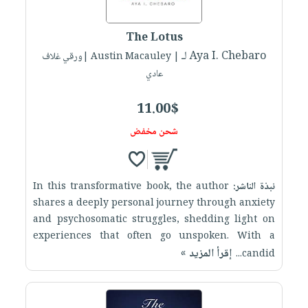
The Lotus
لـ Aya I. Chebaro
| Austin Macauley |ورقي غلاف
عادي
11.00$
شحن مخفض
نبذة الناشر:
In this transformative book, the author
shares a deeply personal journey through anxiety
and psychosomatic struggles, shedding light on
experiences that often go unspoken. With a
إقرأ المزيد »
candid...