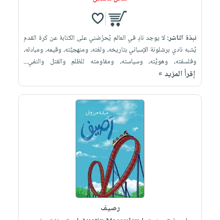
نبذة الناشر:
لا يوجد نادٍ في العالم يُحرّضني على الكتابة عن كرة القدم
يُشبه نادي برشلونة الإسباني بتاريخه، ولغته، ومنهجيَّته، وقيمه، ومبادئه،
وفلسفته، وهويَّته، وسياسته، ومقاومته للظلم والقتل والنفي...
إقرأ المزيد »
رصيف