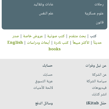
رحلات
عادات وتقاليد
علوم عسكرية
علم النفس
قانون
كتب
|
بحث متقدم
|
كتب صوتية
|
عروض خاصة
|
صدر
حديثاً
|
الأكثر مبيعاً
|
كتب نادرة
|
أبحاث ودراسات
|
English
books
عن نيل وفرات
حسابك
عن الشركة
حسابك
سياسة الشركة
عربة التسوق
فيديوهات
لائحة الأمنيات
انشر كتابك
حمّل iKitab
وسائل الدفع