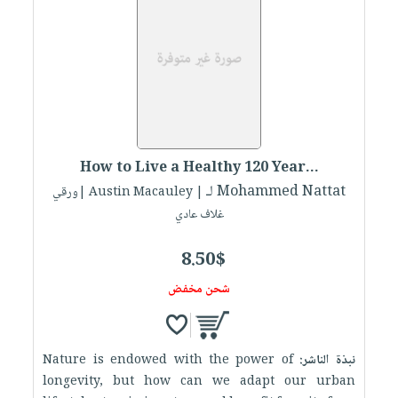
العناية
الأكثر
شحن
أدوات
بالأسنان
مبيعاً
مجاني
المائدة
الحمية
العودة
بنود
الأوعية
والتغذية
للمدارس
مختارة
والتخزين
اشتراكات
اكسسوارات
أدوات
كتب
كل
بحث
المطبخ
الاشتراكات
اكسسوارات
How to Live a Healthy 120 Year...
متقدم
منزلية
صندوق
لـ Mohammed Nattat
| Austin Macauley |ورقي
القراءة
غلاف عادي
اكسسوارات
iKitab
ملابس
نيل
8.50$
بلا
مطرزات
وفرات
حدود
شحن مخفض
حقائب
عن
حسابك
حلي
الشركة
عناية
لائحة
سياسة
نبذة الناشر:
Nature is endowed with the power of
بالذات
الأمنيات
longevity, but how can we adapt our urban
الشركة