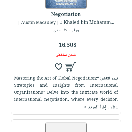
إختياراتنا
تعليمية
أسئلة
إختياراتنا
المواضيع
iKitab
يتكرر
Negotiation
كتب
بلا
الأكثر
طرحها
لـ Khaled bin Mohamm...
أكاديمية
| Austin Macauley |
الصحة
حدود
مبيعاً
تحميل
ورقي غلاف عادي
والعناية
صندوق
أسئلة
إختياراتنا
masmu3
الشخصية
القراءة
يتكرر
وسائل
16.50$
على
جديد
English
طرحها
تعليمية
Android
شحن مخفض
books
الكل
تحميل
صندوق
تحميل
iKitab
أجهزة
القراءة
المطبخ
masmu3
على
العناية
والسفرة
على
جوائز
نبذة الناشر:
“Mastering the Art of Global Negotiation:
Android
جديد
الشخصية
Apple
Strategies and Insights from International
تحميل
العناية
Organizations” Delve into the intricate world of
الكل
international negotiation, where every decision
iKitab
وتصفيف
أواني
متجر
إقرأ المزيد »
sha...
على
الشعر
الطهي
الهدايا
Apple
العناية
أدوات
بالجسم
أقسام
الخبز