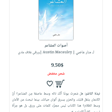
أصوات المشاعر
لـ منار عاصي
| Austin Macauley |ورقي غلاف عادي
9.50$
شحن مخفض
نبذة الناشر:
هل شعرتَ يومًا أنَّكَ تائه وسط عاصفة مِن المشاعر؟ أنَّ
الكتمان يثقل قلبك، والحزن يسرق ألوان حياتك، بينما تبحث عن الأمان
وسط الظلام؟ هذا الكتاب ليس مجرَّد كلمات على ورق، بل هو مِرآة