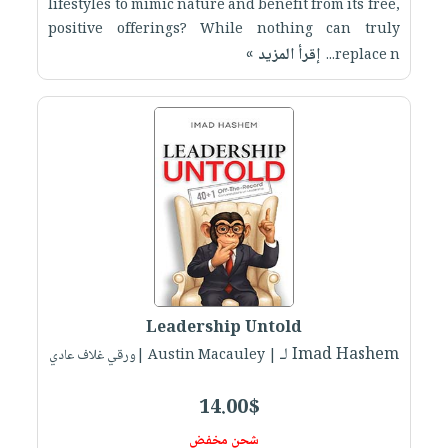
lifestyles to mimic nature and benefit from its free,
صابون
فيديوهات
عربة
positive offerings? While nothing can truly
أطفال
أسئلة
إقرأ المزيد »
التسوق
replace n...
مناسبات
يتكرر
طرحها
نشرة
الإصدارات
خدمات
نيل
وفرات
انشر
كتابك
تواصل
معنا
Leadership Untold
لـ Imad Hashem
| Austin Macauley |ورقي غلاف عادي
14.00$
شحن مخفض