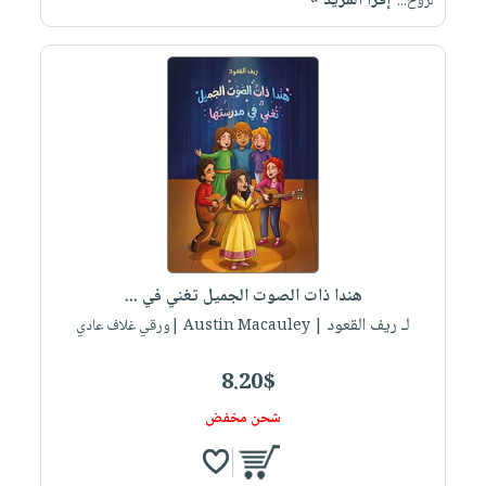
إقرأ المزيد »
لروح...
هندا ذات الصوت الجميل تغني في ...
لـ ريف القعود
| Austin Macauley |ورقي غلاف عادي
8.20$
شحن مخفض