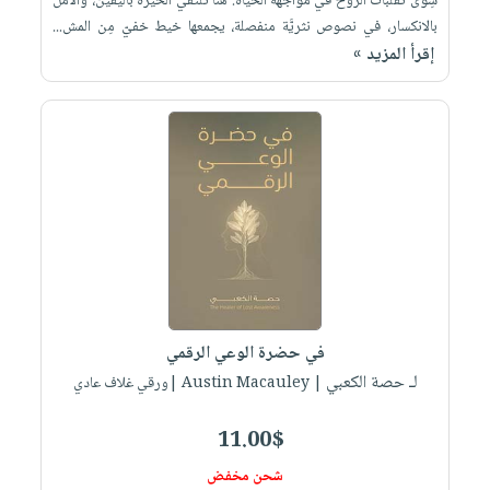
سِوَى تقلُّبات الروح في مواجهة الحياة. هنا تلتقي الحيرة باليقين، والأمل
بالانكسار، في نصوص نثريَّة منفصلة، يجمعها خيط خفيّ مِن المش...
إقرأ المزيد »
في حضرة الوعي الرقمي
لـ حصة الكعبي
| Austin Macauley |ورقي غلاف عادي
11.00$
شحن مخفض