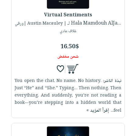
إختياراتنا
تعليمية
أسئلة
إختياراتنا
المواضيع
iKitab
يتكرر
Virtual Sentiments
كتب
بلا
الأكثر
طرحها
لـ Hala Mamdouh AlJa...
أكاديمية
| Austin Macauley |ورقي
الصحة
حدود
مبيعاً
تحميل
غلاف عادي
والعناية
صندوق
أسئلة
إختياراتنا
masmu3
الشخصية
القراءة
يتكرر
وسائل
16.50$
على
جديد
English
طرحها
تعليمية
Android
شحن مخفض
books
الكل
تحميل
صندوق
تحميل
iKitab
أجهزة
القراءة
المطبخ
masmu3
على
العناية
والسفرة
على
جوائز
نبذة الناشر:
You open the chat. No name. No history.
Android
جديد
الشخصية
Apple
Just “He” and “She.” Typing… Then nothing. Then
تحميل
العناية
everything. And suddenly, you’re not reading a
الكل
book—you’re stepping into a hidden world that
iKitab
وتصفيف
أواني
متجر
إقرأ المزيد »
feel...
على
الشعر
الطهي
الهدايا
Apple
العناية
أدوات
بالجسم
أقسام
الخبز