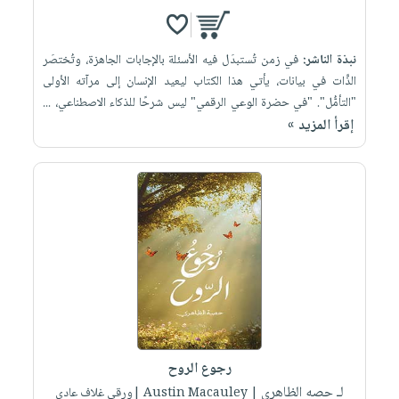
نبذة الناشر:
في زمن تُستبدَل فيه الأسئلة بالإجابات الجاهزة، وتُختصَر
الذَّات في بيانات، يأتي هذا الكتاب ليعيد الإنسان إلى مرآته الأولى
"التأمُّل". "في حضرة الوعي الرقمي" ليس شرحًا للذكاء الاصطناعي، ...
إقرأ المزيد »
رجوع الروح
لـ حصه الظاهري
| Austin Macauley |ورقي غلاف عادي