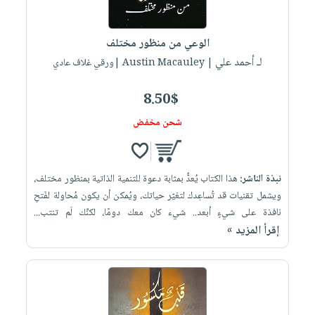
الوعي من منظور مختلف
لـ أحمد علي
| Austin Macauley |ورقي غلاف عادي
8.50$
شحن مخفض
نبذة الناشر:
هذا الكتاب يُعدُّ بمثابة دعوة للتنمية الذاتية بمنظور مختلف،
ويشمل تقنيات قد تُساعِدك لتغيّر حياتك، ويُمكن أن يكون مُحاولة لفَتحِ
نافذة على شيءٍ أبعد.. شيء كان معك دومًا، لكنَّك لَم تنتب...
إقرأ المزيد »