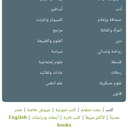
أدب
أساطير
صحافة وإعلام
كمبيوتر وانترنت
المرأة والعائلة
مراجع
دين
العلوم والطبيعة
رياضة وتسالي
سياسة
فلسفة
علوم إجتماعية
رحلات
عادات وتقاليد
علوم عسكرية
علم النفس
قانون
كتب
|
بحث متقدم
|
كتب صوتية
|
عروض خاصة
|
صدر
حديثاً
|
الأكثر مبيعاً
|
كتب نادرة
|
أبحاث ودراسات
|
English
books