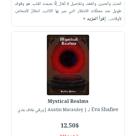
الحبّ، والحنين، والفقد، وتفاصيل لا تُقال إلَّا بصمت القلب. هو وقوف
طويل عند محطَّات الانتظار التي عبر بها الكاتب، انتظارٌ لأشخاص،
إقرأ المزيد »
لأوقات،...
Mystical Realms
لـ Eva Shafiee
| Austin Macauley |ورقي غلاف عادي
12.50$