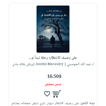
على رصيف الانتظار؛ رحلة تبدأ م...
لـ عبد الله الحوسني
| Austin Macauley |ورقي غلاف عادي
16.50$
شحن مخفض
نبذة الناشر:
على رصيف الانتظار ديوان نثري تنبض صفحاته بمشاعر