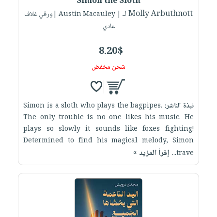
Simon the Sloth
لـ Molly Arbuthnott
| Austin Macauley |ورقي غلاف
عادي
8.20$
شحن مخفض
نبذة الناشر:
Simon is a sloth who plays the bagpipes.
The only trouble is no one likes his music. He
plays so slowly it sounds like foxes fighting!
Determined to find his magical melody, Simon
إقرأ المزيد »
trave...