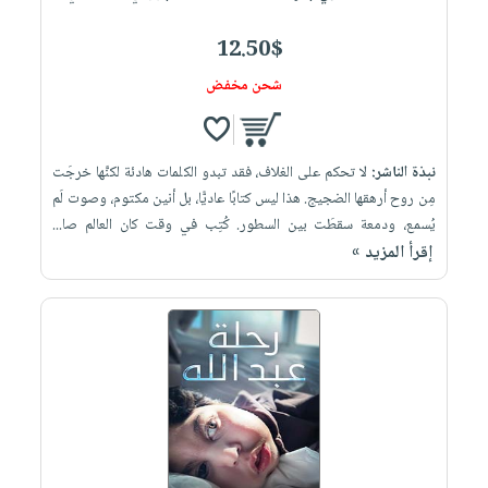
12.50$
شحن مخفض
نبذة الناشر:
لا تحكم على الغلاف، فقد تبدو الكلمات هادئة لكنَّها خرجَت
مِن روح أرهقها الضجيج. هذا ليس كتابًا عاديًّا، بل أنين مكتوم، وصوت لَم
يُسمع، ودمعة سقطَت بين السطور. كُتِب في وقت كان العالم صا...
إقرأ المزيد »