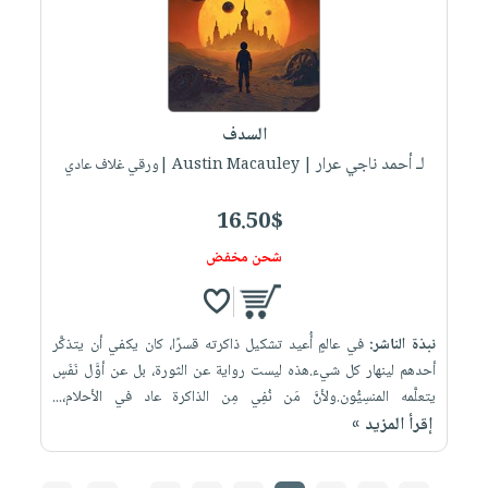
السدف
لـ أحمد ناجي عرار
| Austin Macauley |ورقي غلاف عادي
16.50$
شحن مخفض
نبذة الناشر:
في عالمٍ أُعيد تشكيل ذاكرته قسرًا، كان يكفي أن يتذكَّر
أحدهم لينهار كل شيء.هذه ليست رواية عن الثورة، بل عن أوَّل نَفَسٍ
يتعلَّمه المنسِيُّون.ولأنَّ مَن نُفِي مِن الذاكرة عاد في الأحلام،...
إقرأ المزيد »