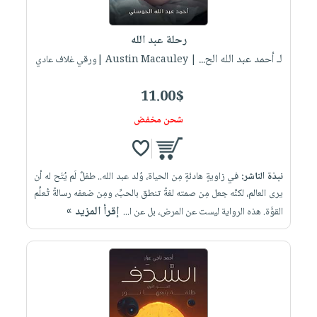
رحلة عبد الله
لـ أحمد عبد الله الح...
| Austin Macauley |ورقي غلاف عادي
11.00$
شحن مخفض
نبذة الناشر:
في زاويةٍ هادئةٍ مِن الحياة، وُلد عبد الله.. طفلٌ لَم يُتَح له أن
يرى العالم، لكنَّه جعل مِن صمته لغةً تنطق بالحبِّ، ومِن ضعفه رسالةً تُعلِّم
إقرأ المزيد »
القوَّة. هذه الرواية ليست عن المرض، بل عن ا...