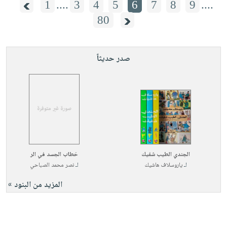
1
....
3
4
5
6
7
8
9
....
80
صدر حديثاً
الجندي الطيب شفيك
خطاب الجسد في الر
لـ
ياروسلاف هاشيك
لـ
نصر محمد الصباحي
المزيد من البنود »