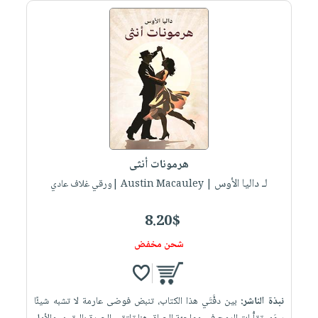
هرمونات أنثى
لـ داليا الأوس
| Austin Macauley |ورقي غلاف عادي
8.20$
شحن مخفض
نبذة الناشر:
بين دفَّتَي هذا الكتاب، تنبض فوضى عارمة لا تشبه شيئًا