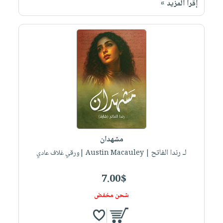
إقرأ المزيد »
صابون
فيديوهات
عربة
أطفال
أسئلة
التسوق
مناسبات
يتكرر
طرحها
نشرة
الإصدارات
خدمات
نيل
وفرات
انشر
كتابك
تواصل
مشهدان
معنا
لـ رندا الفاتح
| Austin Macauley |ورقي غلاف عادي
7.00$
شحن مخفض