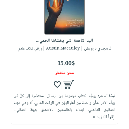
اليد الناعمة التي يخشاها الجمي...
لـ مجدي درويش
| Austin Macauley |ورقي غلاف عادي
15.00$
شحن مخفض
نبذة الناشر:
يوجِّه الكتاب مجموعة مِن الرسائل المختصَرة إلى كلِّ مَن
يهمُّه الأمر بشأن واحدة مِن أهمِّ المِهَن في الوقت الحالي، ألا وهي مهنة
التدقيق الداخلي، ابتداءً بالطامحين بالالتحاق بمهنة التدقي...
إقرأ المزيد »