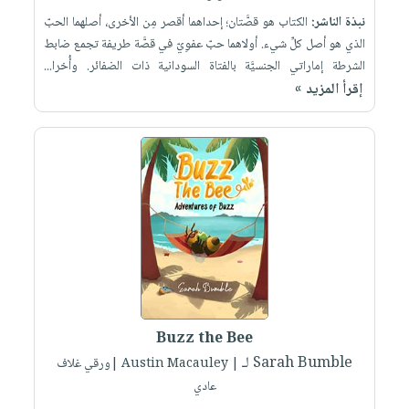
نبذة الناشر:
الكتاب هو قصَّتان؛ إحداهما أقصر مِن الأخرى، أصلهما الحبّ
الذي هو أصل كلِّ شيء. أولاهما حبّ عفوِيّ في قصَّة طريفة تجمع ضابط
الشرطة إماراتي الجنسيَّة بالفتاة السودانية ذات الضفائر. وأُخرا...
إقرأ المزيد »
Buzz the Bee
لـ Sarah Bumble
| Austin Macauley |ورقي غلاف
عادي