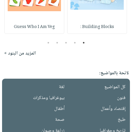
Guess Who I Am Veg
Building Blocks :
5
4
3
2
1
المزيد من البنود »
لائحة بالمواضيع:
كل المواضيع
لغة
فنون
بيوغرافيا ومذكرات
إقتصاد وأعمال
أطفال
طبخ
صحة
تاريخ وجغرافيا
زراعة وحيوان