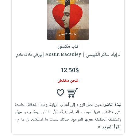
قلب مكسور
لـ إياد شاكر الكبيسي
| Austin Macauley |ورقي غلاف عادي
12.50$
شحن مخفض
نبذة الناشر:
حين تصل الروح إلى أعتاب النهاية، وتبدأ اللحظة الحاسمة
التي تتلاشى فيها ضوضاء الحياة، يتبدَّد كلُّ ما كان يومًا يبدو مهمًّا،
وتنكشف الحقيقة بعريها الموجع: حياتك ليست ما امتلكتَه، بل ما م...
إقرأ المزيد »