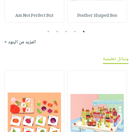
Am Not Perfect But
Feather Shaped Boo
5
4
3
2
1
المزيد من البنود »
وسائل تعليمية