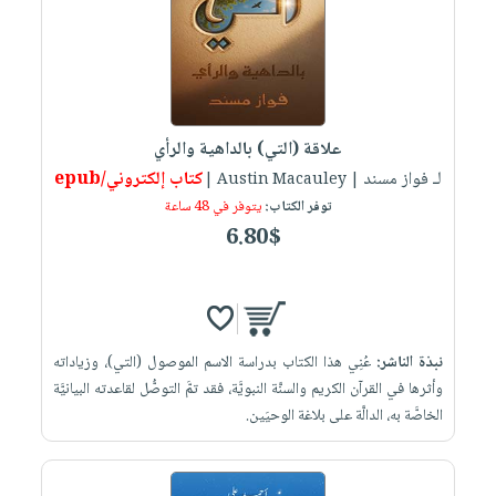
علاقة (التي) بالداهية والرأي
لـ فواز مسند
كتاب إلكتروني/epub
| Austin Macauley |
توفر الكتاب:
يتوفر في 48 ساعة
6.80$
نبذة الناشر:
عُنِي هذا الكتاب بدراسة الاسم الموصول (التي)، وزياداته
وأثرها في القرآن الكريم والسنَّة النبويَّة، فقد تمَّ التوصُّل لقاعدته البيانيَّة
الخاصَّة به، الدالَّة على بلاغة الوحيَين.