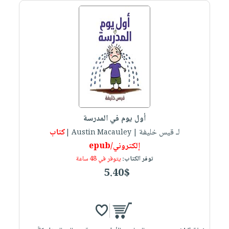
أول يوم في المدرسة
لـ قيس خليفة
كتاب
| Austin Macauley |
إلكتروني/epub
توفر الكتاب:
يتوفر في 48 ساعة
5.40$