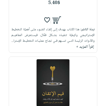
5.40$
نبذة الناشر:
هذا الكتاب يهـدف إلـى إلقـاء الضـوء علـى أهميَّة التخطيط
الإستراتيجي وكيفيَّة تنفيذه بشــكل فعَّال، فيسـتعرض المفاهيــم
والأدوات الرئيسة التــي تســهم فـي نجـاح عمليـات التخطيـط الإسترا...
إقرأ المزيد »