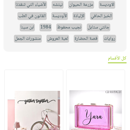
الاوديسة
مزرعة الحيوان
نيتشه
الأشياء التي تنقذنا
الخبز الحافي
الإلياذة
الأوديسة
القانون في الطب
جانتي ستايل
نجيب محفوظ
1984
ابن سينا
روايات
قصة الحضارة
لعبة العروش
منشورات الجمل
كل الأقسام