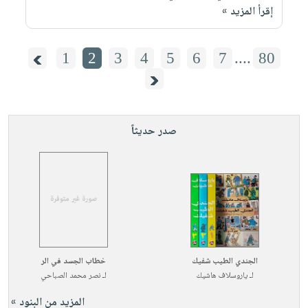
إقرأ المزيد »
1
2
3
4
5
6
7
....
80
صدر حديثاً
الجندي الطيب شفيك
خطاب الجسد في الر
لـ
ياروسلاف هاشيك
لـ
نصر محمد الصباحي
المزيد من البنود »