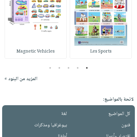
Magnetic Vehicles
Les Sports
5
4
3
2
1
المزيد من البنود »
لائحة بالمواضيع:
كل المواضيع
لغة
فنون
بيوغرافيا ومذكرات
إقتصاد وأعمال
أطفال