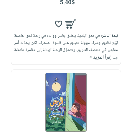
5.40$
نبذة الناشر:
في عمق البادية، ينطلق جاسر ووالده في رحلة نحو العاصمة
لبَيْع ناقتهم وشراء مؤونة تعينهم على قسوة الصحراء. لكن يحدُث أمر
مفاجِئ في منتصف الطريق، وتتحوَّل الرحلة الهادئة إلى مغامرة غامضة
إقرأ المزيد »
م...