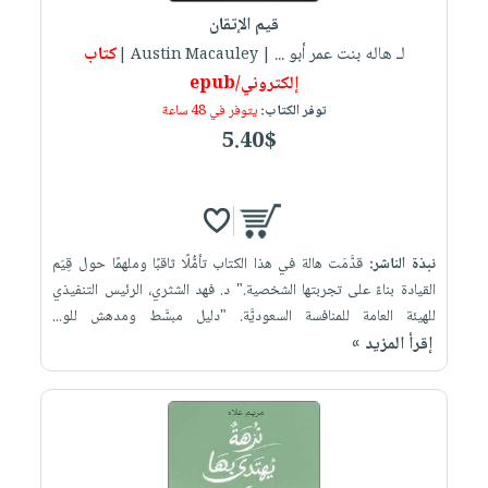
قيم الإتقان
لـ هاله بنت عمر أبو ...
كتاب
| Austin Macauley |
إلكتروني/epub
توفر الكتاب:
يتوفر في 48 ساعة
5.40$
نبذة الناشر:
قدَّمَت هالة في هذا الكتاب تأمُّلًا ثاقبًا وملهمًا حول قِيَم
القيادة بناءً على تجربتها الشخصية." د. فهد الشثري، الرئيس التنفيذي
للهيئة العامة للمنافسة السعوديَّة. "دليل مبسَّط ومدهش للو...
إقرأ المزيد »