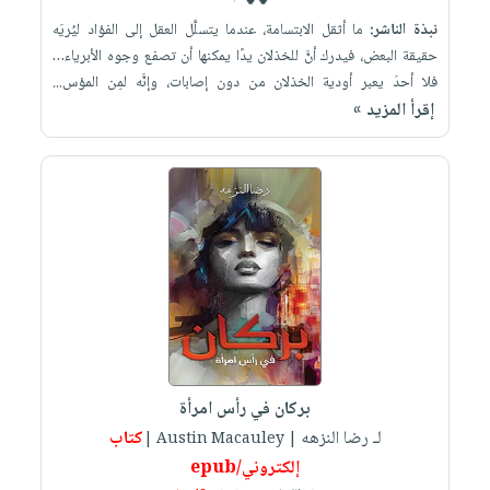
نبذة الناشر:
ما أثقل الابتسامة، عندما يتسلَّل العقل إلى الفؤاد ليُريَه
حقيقة البعض، فيدرك أنَّ للخذلان يدًا يمكنها أن تصفع وجوه الأبرياء…
فلا أحدَ يعبر أودية الخذلان من دون إصابات، وإنَّه لمِن المؤس...
إقرأ المزيد »
بركان في رأس امرأة
لـ رضا النزهه
كتاب
| Austin Macauley |
إلكتروني/epub