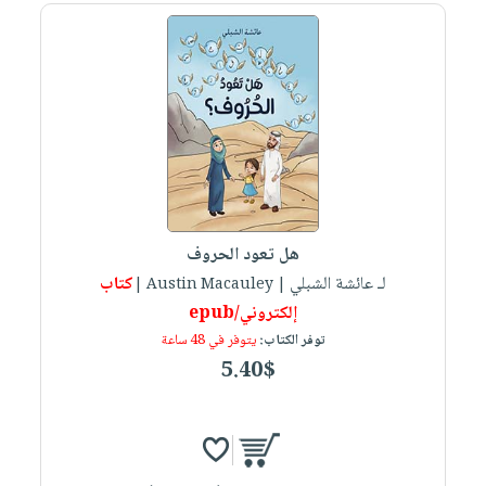
صابون
فيديوهات
عربة
أطفال
أسئلة
التسوق
مناسبات
يتكرر
طرحها
نشرة
الإصدارات
خدمات
نيل
وفرات
انشر
هل تعود الحروف
كتابك
لـ عائشة الشبلي
كتاب
| Austin Macauley |
تواصل
إلكتروني/epub
معنا
توفر الكتاب:
يتوفر في 48 ساعة
5.40$