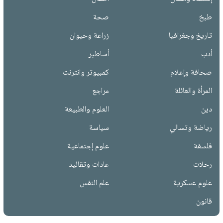
طبخ
صحة
تاريخ وجغرافيا
زراعة وحيوان
أدب
أساطير
صحافة وإعلام
كمبيوتر وانترنت
المرأة والعائلة
مراجع
دين
العلوم والطبيعة
رياضة وتسالي
سياسة
فلسفة
علوم إجتماعية
رحلات
عادات وتقاليد
علوم عسكرية
علم النفس
قانون