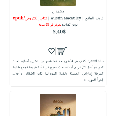
مشهدان
لـ رندا الفاتح
كتاب إلكتروني/epub
| Austin Macauley |
توفر الكتاب:
يتوفر في 48 ساعة
5.40$
نبذة الناشر:
الكتاب هو قصَّتان؛ إحداهما أقصر مِن الأخرى، أصلهما الحبّ
الذي هو أصل كلِّ شيء. أولاهما حبّ عفوِيّ في قصَّة طريفة تجمع ضابط
الشرطة إماراتي الجنسيَّة بالفتاة السودانية ذات الضفائر. وأُخرا...
إقرأ المزيد »