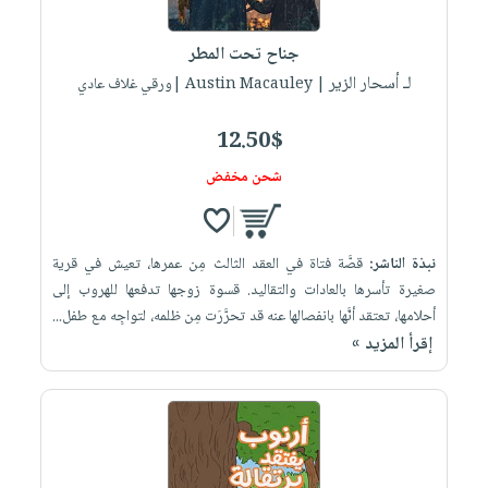
إختياراتنا
تعليمية
أسئلة
إختياراتنا
المواضيع
iKitab
يتكرر
جناح تحت المطر
كتب
بلا
الأكثر
طرحها
لـ أسحار الزير
أكاديمية
| Austin Macauley |ورقي غلاف عادي
الصحة
حدود
مبيعاً
تحميل
والعناية
صندوق
أسئلة
إختياراتنا
masmu3
12.50$
الشخصية
القراءة
يتكرر
وسائل
على
جديد
شحن مخفض
English
طرحها
تعليمية
Android
books
الكل
تحميل
صندوق
تحميل
iKitab
أجهزة
القراءة
المطبخ
masmu3
نبذة الناشر:
قصَّة فتاة في العقد الثالث مِن عمرها، تعيش في قرية
على
العناية
والسفرة
على
جوائز
صغيرة تأسرها بالعادات والتقاليد. قسوة زوجها تدفعها للهروب إلى
Android
جديد
الشخصية
Apple
أحلامها، تعتقد أنَّها بانفصالها عنه قد تحرَّرَت مِن ظلمه، لتواجِه مع طفل...
تحميل
العناية
إقرأ المزيد »
الكل
iKitab
وتصفيف
أواني
متجر
على
الشعر
الطهي
الهدايا
Apple
العناية
أدوات
بالجسم
أقسام
الخبز