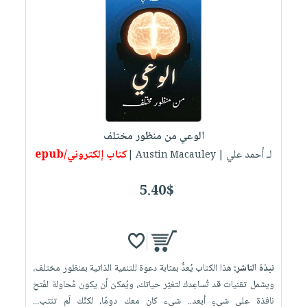
الوعي من منظور مختلف
لـ أحمد علي
كتاب إلكتروني/epub
| Austin Macauley |
5.40$
نبذة الناشر:
هذا الكتاب يُعدُّ بمثابة دعوة للتنمية الذاتية بمنظور مختلف،
ويشمل تقنيات قد تُساعِدك لتغيّر حياتك، ويُمكن أن يكون مُحاولة لفَتحِ
نافذة على شيءٍ أبعد.. شيء كان معك دومًا، لكنَّك لَم تنتب...