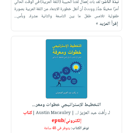
نبذة الناشر:
لقد بات إهمال لغتنا الحبيبة (اللغة العربية) في الوقت الحالي
أمرًا مخيفًا جدًّا، ووددتُ أن أنقل خطورة الابتعاد عن اللغة العربية بصورة
طفولية تلامس طفلَ ما بين التاسعة والثانية عشرة، وبأس...
إقرأ المزيد »
التخطيط الإستراتيجي خطوات ومعر...
لـ رأفت عبد العزيز ا...
كتاب
| Austin Macauley |
إلكتروني/epub
توفر الكتاب:
يتوفر في 48 ساعة