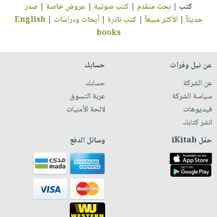
كتب
|
بحث متقدم
|
كتب صوتية
|
عروض خاصة
|
صدر
حديثاً
|
الأكثر مبيعاً
|
كتب نادرة
|
أبحاث ودراسات
|
English
books
عن نيل وفرات
حسابك
عن الشركة
حسابك
سياسة الشركة
عربة التسوق
فيديوهات
لائحة الأمنيات
انشر كتابك
حمّل iKitab
وسائل الدفع