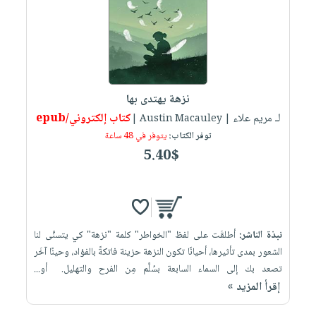
نزهة يهتدى بها
لـ مريم علاء
كتاب إلكتروني/epub
| Austin Macauley |
توفر الكتاب:
يتوفر في 48 ساعة
5.40$
نبذة الناشر:
أطلقَت على لفظ "الخواطر" كلمة "نزهة" كي يتسنَّى لنا
الشعور بمدى تأثيرها، أحيانًا تكون النزهة حزينة فاتكةً بالفؤاد، وحينًا آخَر
تصعد بك إلى السماء السابعة بسُلَّم مِن الفرح والتهليل. أو...
إقرأ المزيد »