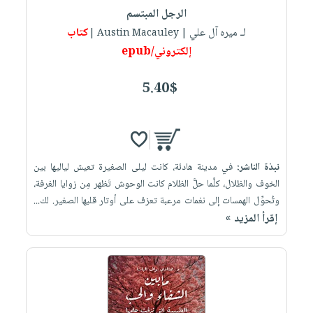
الرجل المبتسم
لـ ميره آل علي
كتاب
| Austin Macauley |
إلكتروني/epub
5.40$
نبذة الناشر:
في مدينة هادئة، كانت ليلى الصغيرة تعيش لياليها بين
الخوف والظلال، كلَّما حلَّ الظلام كانت الوحوش تَظهر مِن زوايا الغرفة،
وتُحوِّل الهمسات إلى نغمات مرعبة تعزف على أوتار قلبها الصغير. لك...
إقرأ المزيد »