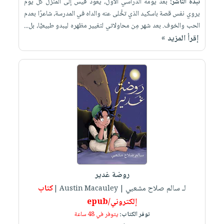
نبذة الناشر:
بعد يومه الدراسي الأول، يعود قيس إلى المنزل كلَّ يوم
يروي نفس قصة باسكيد الذي تخَّلى عنه والداه في المدرسة، شاعرًا بعدم
الحب والخوف. بعد شهر مِن محاولاتي لتغيير مظهره ليبدو طبيعيًّا، بل...
إقرأ المزيد »
روضة غدير
لـ سالم صلاح مشعبي
كتاب
| Austin Macauley |
إلكتروني/epub
توفر الكتاب:
يتوفر في 48 ساعة