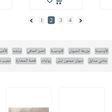
1
2
3
4
الأوديسة
مزرعة الحيوان
الاوديسة
الخبز الحافي
نيتشه
الأشيا
جانتي ستايل
ديوان مجنون ليلى
روايات
قصة الحضارة
نجيب م