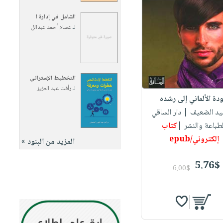
الشامل في إدارة ا
لـ
عصام أحمد عبدالل
التخطيط الإستراتي
لـ
رأفت عبد العزيز
دة الألماني إلى رشده
يد الضعيف
| دار الساقي
طباعة والنشر |
كتاب
إلكتروني/epub
المزيد من البنود »
5.76$
6.00$