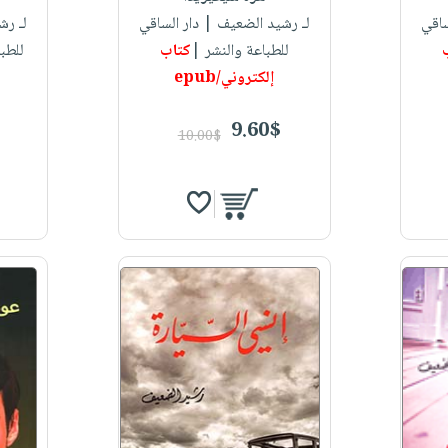
ساقي
لـ رشيد الضعيف
| دار الساقي
لـ رش
للطباعة والنشر |
كتاب
للطب
إلكتروني/epub
9.60$
10.00$