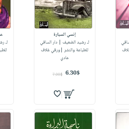
إنسي السيارة
عو
ساقي
لـ رشيد الضعيف
| دار الساقي
لـ رش
لاف
للطباعة والنشر |ورقي غلاف
للطب
عادي
6.30$
7.00$