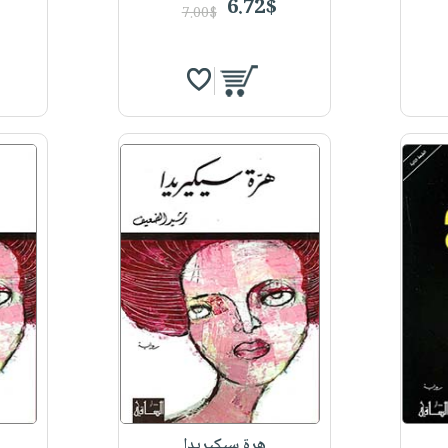
6.72$
7.00$
هرة سيكيريدا