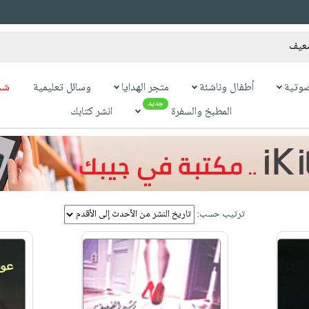
وتية
أطفال وناشئة
متجر الهدايا
وسائل تعليمية
شح
جديد
المطبخ والسفرة
انشر كتابك
ترتيب حسب: