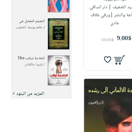
يد الضعيف
| دار الساقي
اعة والنشر |ورقي غلاف
المعجم المفصل في
عادي
لـ
طاهر يوسف الخطيب
9.00$
10.00$
الخادمة تراقب The
لـ
فريدا ماكفادن
المزيد من البنود »