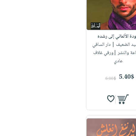
دة الألماني إلى رشده
يد الضعيف
| دار الساقي
اعة والنشر |ورقي غلاف
عادي
5.40$
6.00$