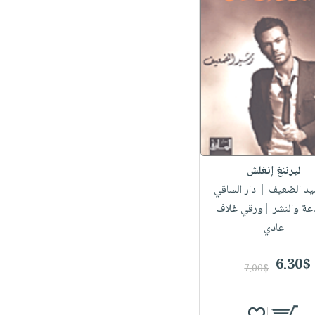
ليرننغ إنغلش
يد الضعيف
| دار الساقي
اعة والنشر |ورقي غلاف
عادي
6.30$
7.00$