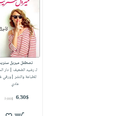
تصطفل ميريل ستري
لـ رشيد الضعيف
| دار ال
للطباعة والنشر |ورقي غ
عادي
6.30$
7.00$