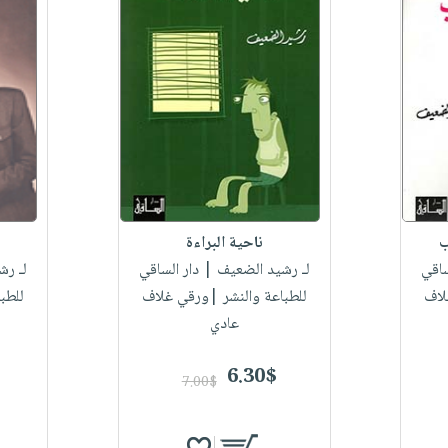
ب
ناحية البراءة
ساقي
لـ رشيد الضعيف
| دار الساقي
لـ رش
لاف
للطباعة والنشر |ورقي غلاف
للطب
عادي
6.30$
7.00$