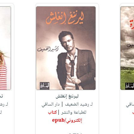
ليرننغ إنغلش
تص
ساقي
لـ رشيد الضعيف
| دار الساقي
لـ رش
للطباعة والنشر |
كتاب
لل
إلكتروني/epub