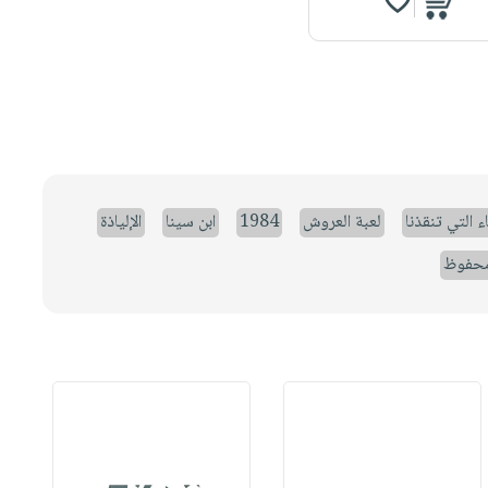
ء التي تنقذنا
لعبة العروش
1984
ابن سينا
الإلياذة
حفوظ