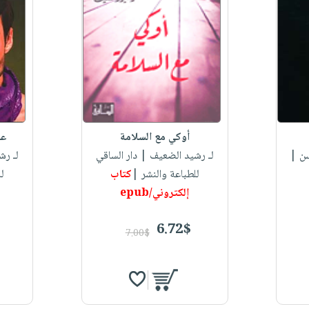
أوكي مع السلامة
عو
سن |
لـ رشيد الضعيف
| دار الساقي
لـ رش
للطباعة والنشر |
كتاب
لل
إلكتروني/epub
6.72$
7.00$