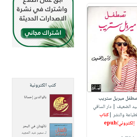
كتب الكترونية
بالوالدين إحسانا
طفل ميريل ستريب
يد الضعيف
| دار الساقي
طباعة والنشر |
كتاب
إلكتروني/epub
تائهتان في البحر
لـ
سمير عبد المجيد