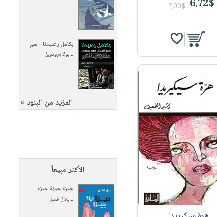
6.72$
7.00$
بكامل رصيدنا - سي
لـ
بولا برودويل
المزيد من البنود »
الأكثر مبيعاً
جيزة جيزة جيزة
لـ
بلال فضل
هرة سيكيريدا