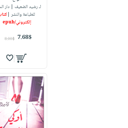
لـ رشيد الضعيف
| دار ال
للطباعة والنشر |
كتاب
إلكتروني/epub
7.68$
8.00$