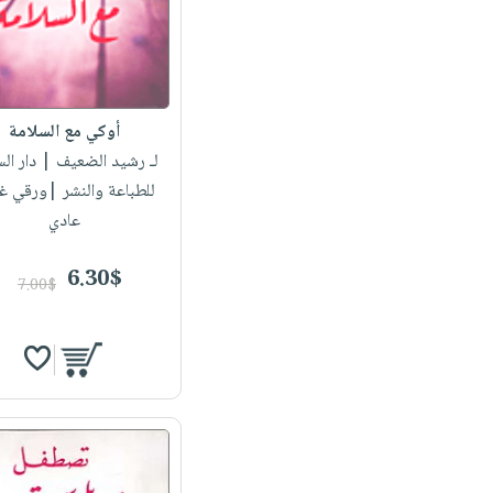
أوكي مع السلامة
لـ رشيد الضعيف
| دار ال
للطباعة والنشر |ورقي غ
عادي
6.30$
7.00$