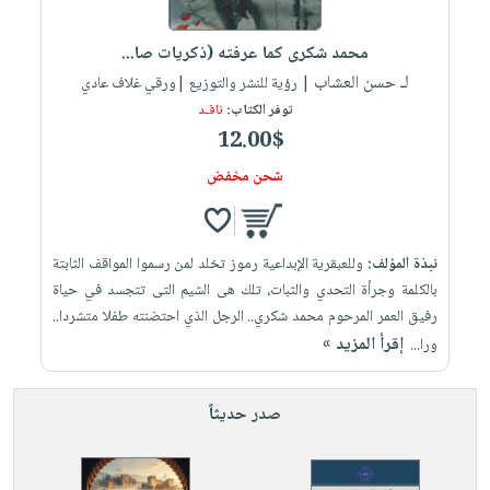
محمد شكرى كما عرفته (ذكريات صا...
لـ حسن العشاب
| رؤية للنشر والتوزيع |ورقي غلاف عادي
توفر الكتاب:
نافـد
12.00$
شحن مخفض
نبذة المؤلف:
وللعبقرية الإبداعية رموز تخلد لمن رسموا المواقف الثابتة
بالكلمة وجرأة التحدي والثبات، تلك هى الشيم التى تتجسد في حياة
رفيق العمر المرحوم محمد شكري.. الرجل الذي احتضنته طفلا متشردا..
إقرأ المزيد »
ورا...
صدر حديثاً