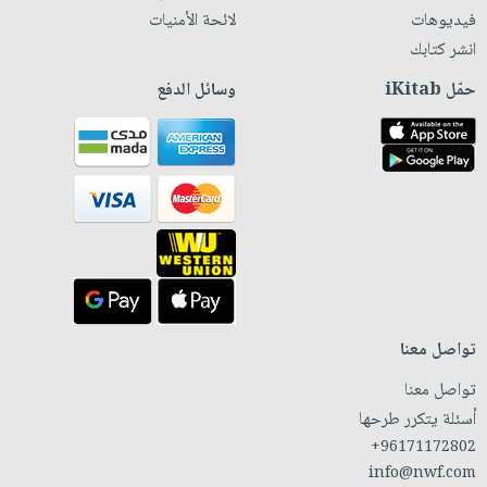
فيديوهات
لائحة الأمنيات
انشر كتابك
حمّل iKitab
وسائل الدفع
تواصل معنا
تواصل معنا
أسئلة يتكرر طرحها
+96171172802
info@nwf.com