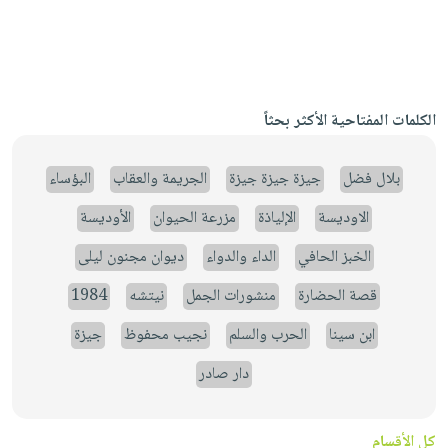
الكلمات المفتاحية الأكثر بحثاً
بلال فضل
جيزة جيزة جيزة
الجريمة والعقاب
البؤساء
الاوديسة
الإلياذة
مزرعة الحيوان
الأوديسة
الخبز الحافي
الداء والدواء
ديوان مجنون ليلى
قصة الحضارة
منشورات الجمل
نيتشه
1984
ابن سينا
الحرب والسلم
نجيب محفوظ
جيزة
دار صادر
كل الأقسام