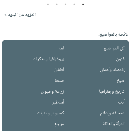
5
4
3
2
1
المزيد من البنود »
لائحة بالمواضيع:
كل المواضيع
لغة
فنون
بيوغرافيا ومذكرات
إقتصاد وأعمال
أطفال
طبخ
صحة
تاريخ وجغرافيا
زراعة وحيوان
أدب
أساطير
صحافة وإعلام
كمبيوتر وانترنت
المرأة والعائلة
مراجع