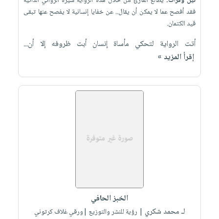
نيل وفرات:
يطالع القارئ من خلال هذه الرواية سيرة الروائي الذاتية
صابون
فيديوهات
فقد أفصح عما لا يمكن أن يقال.. عن خفايا إنسانية لا يفصح عنها تبقى
عربة
أطفال
أسئلة
قيد الكتمان.
التسوق
مناسبات
يتكرر
أتت الرواية لتحكي مأساة إنسان أبت ظروفه إلا أن...
طرحها
نشرة
إقرأ المزيد »
الإصدارات
خدمات
نيل
وفرات
انشر
كتابك
تواصل
معنا
الخبز الحافي
لـ محمد شكري
| رؤية للنشر والتوزيع |ورقي غلاف كرتوني