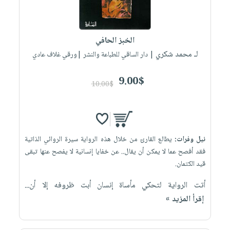
إختياراتنا
تعليمية
أسئلة
إختياراتنا
المواضيع
iKitab
يتكرر
كتب
بلا
الأكثر
طرحها
أكاديمية
الخبز الحافي
الصحة
حدود
مبيعاً
تحميل
لـ محمد شكري
والعناية
| دار الساقي للطباعة والنشر |ورقي غلاف عادي
صندوق
أسئلة
إختياراتنا
masmu3
الشخصية
القراءة
يتكرر
وسائل
على
9.00$
جديد
10.00$
English
طرحها
تعليمية
Android
books
الكل
تحميل
صندوق
تحميل
iKitab
أجهزة
القراءة
المطبخ
masmu3
على
العناية
والسفرة
على
جوائز
نيل وفرات:
يطالع القارئ من خلال هذه الرواية سيرة الروائي الذاتية
Android
جديد
الشخصية
Apple
فقد أفصح عما لا يمكن أن يقال.. عن خفايا إنسانية لا يفصح عنها تبقى
تحميل
العناية
قيد الكتمان.
الكل
iKitab
وتصفيف
أواني
أتت الرواية لتحكي مأساة إنسان أبت ظروفه إلا أن...
متجر
على
الشعر
الطهي
إقرأ المزيد »
الهدايا
Apple
العناية
أدوات
بالجسم
أقسام
الخبز