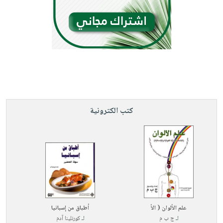
كتب الكترونية
علم الألوان ( الأ
أطباق من إسبانيا
لـ
ج ب م
لـ
كورنلينا آدم