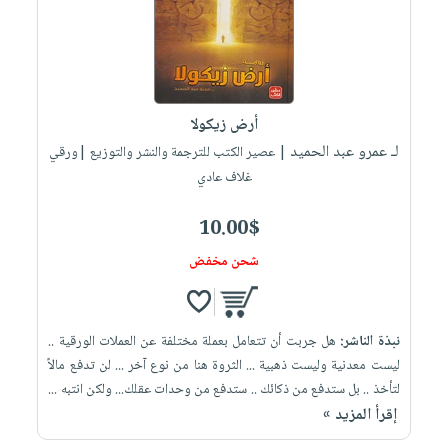
العناية
الأكثر
شحن
أدوات
بالأسنان
مبيعاً
مجاني
المائدة
الحمية
العودة
بنود
الأوعية
والتغذية
للمدارس
مختارة
والتخزين
اشتراكات
أرض زيكولا
اكسسوارات
أدوات
لـ عمرو عبد الحميد
| عصير الكتب للترجمة والنشر والتوزيع |ورقي
كتب
كل
بحث
المطبخ
غلاف عادي
الاشتراكات
اكسسوارات
متقدم
منزلية
صندوق
10.00$
القراءة
اكسسوارات
شحن مخفض
iKitab
ملابس
نيل
بلا
مطرزات
وفرات
حدود
حقائب
نبذة الناشر:
هل جربت أن تتعامل بعملة مختلفة عن العملات الورقية ..
عن
حسابك
ليست معدنية وليست ذهبية ... الثروة هنا من نوع آخر ... لن تدفع مالاً
حلي
الشركة
لتأخذ .. بل ستدفع من ذكائك .. ستدفع من وحدات عقلك... ولكن انتبه ...
عناية
لائحة
سياسة
إقرأ المزيد »
بالذات
الأمنيات
الشركة