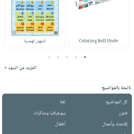
Coloring Roll Unde
الشهور الهجرية
5
4
3
2
1
المزيد من البنود »
لائحة بالمواضيع:
كل المواضيع
لغة
فنون
بيوغرافيا ومذكرات
إقتصاد وأعمال
أطفال