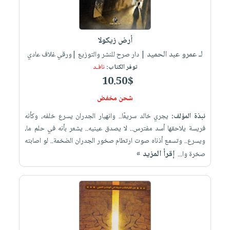
إختياراتنا
تعليمية
أسئلة
إختياراتنا
المواضيع
iKitab
يتكرر
كتب
بلا
الأكثر
طرحها
أكاديمية
أرض زيكولا
الصحة
حدود
مبيعاً
تحميل
لـ عمرو عبد الحميد
والعناية
| دار صرح للنشر والتوزيع |ورقي غلاف عادي
صندوق
أسئلة
إختياراتنا
masmu3
توفر الكتاب:
نافـد
الشخصية
القراءة
يتكرر
وسائل
على
10.50$
جديد
English
طرحها
تعليمية
Android
شحن مخفض
books
الكل
تحميل
صندوق
تحميل
نبذة المؤلف:
يجري خالد سريعًا.. وانهيار الجدران يسرع خلفه، وكأنه
iKitab
أجهزة
القراءة
المطبخ
masmu3
فريسة يلاحقها أسد مفترس.. لا يصدق عينيه.. يشعر بأنه في حلم ما،
على
العناية
والسفرة
على
جوائز
ويسرع.. وتسمع أذناه صوت ارتطام صخور الجدران الضخمة.. لو اصابته
Android
جديد
الشخصية
Apple
إقرأ المزيد »
صخرة وا...
تحميل
العناية
الكل
iKitab
وتصفيف
أواني
متجر
على
الشعر
الطهي
الهدايا
Apple
العناية
أدوات
بالجسم
أقسام
الخبز