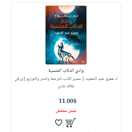
صابون
فيديوهات
عربة
أطفال
أسئلة
التسوق
مناسبات
يتكرر
طرحها
نشرة
الإصدارات
خدمات
نيل
وفرات
انشر
وادي الذئاب المنسية
كتابك
لـ عمرو عبد الحميد
| عصير الكتب للترجمة والنشر والتوزيع |ورقي
تواصل
غلاف عادي
معنا
11.00$
شحن مخفض