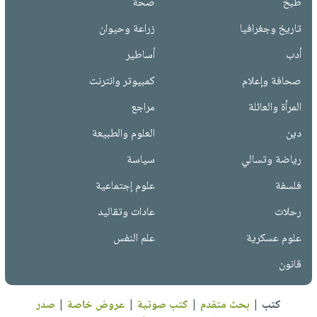
طبخ
صحة
تاريخ وجغرافيا
زراعة وحيوان
أدب
أساطير
صحافة وإعلام
كمبيوتر وانترنت
المرأة والعائلة
مراجع
دين
العلوم والطبيعة
رياضة وتسالي
سياسة
فلسفة
علوم إجتماعية
رحلات
عادات وتقاليد
علوم عسكرية
علم النفس
قانون
كتب
|
بحث متقدم
|
كتب صوتية
|
عروض خاصة
|
صدر