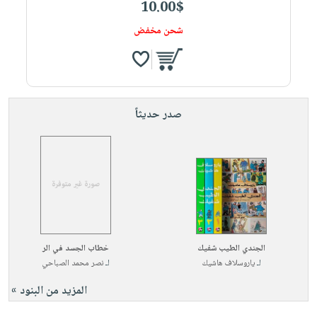
10.00$
شحن مخفض
صدر حديثاً
الجندي الطيب شفيك
خطاب الجسد في الر
لـ
ياروسلاف هاشيك
لـ
نصر محمد الصباحي
المزيد من البنود »