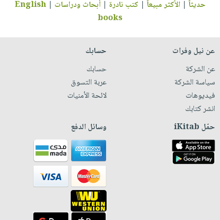
حديثاً
|
الأكثر مبيعاً
|
كتب نادرة
|
أبحاث ودراسات
|
English
books
عن نيل وفرات
حسابك
عن الشركة
حسابك
سياسة الشركة
عربة التسوق
فيديوهات
لائحة الأمنيات
انشر كتابك
حمّل iKitab
وسائل الدفع