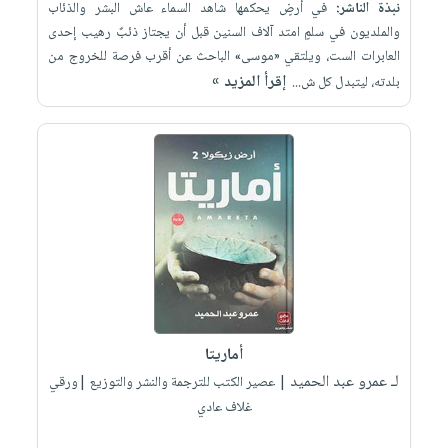
نبذة الناشر:
في أرضٍ يحكمها شاهد السماء عاش البشر والذئاب
والملديون في سلمٍ امتد آلاف السنين قبل أن يجتاز ذئبٌ رهيب إحدى
العابرات الست، ويلتقي «موسى» الباحث عن أقرب فرصة للخروج من
إقرأ المزيد »
بلدته، ليتبدل كل ش...
أماريتا
لـ عمرو عبد الحميد
| عصير الكتب للترجمة والنشر والتوزيع |ورقي
غلاف عادي