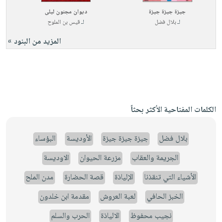
جيزة جيزة جيزة
ديوان مجنون ليلى
لـ
بلال فضل
لـ
قيس بن الملوح
المزيد من البنود »
الكلمات المفتاحية الأكثر بحثاً
بلال فضل
جيزة جيزة جيزة
الأوديسة
البؤساء
الجريمة والعقاب
مزرعة الحيوان
الاوديسة
الأشياء التي تنقذنا
الإلياذة
قصة الحضارة
مدن الملح
الخبز الحافي
لعبة العروش
مقدمة ابن خلدون
نجيب محفوظ
الالياذة
الحرب والسلم