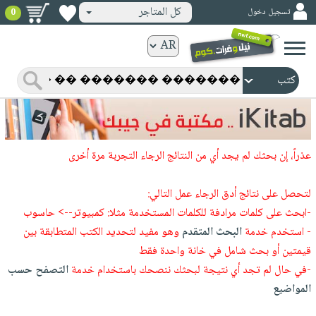
كل المتاجر
تسجيل دخول
0
كتب
ورقية
المواضيع
صدر
كتب
حديثاً
الكترونية
الأكثر
الصفحة
عذراً، إن بحثك لم يجد أي من النتائج الرجاء التجربة مرة أخرى
مبيعاً
الرئيسية
كتب
جوائز
صدر
لتحصل على نتائج أدق الرجاء عمل التالي:
صوتية
شحن
حديثاً
-ابحث على كلمات مرادفة للكلمات المستخدمة مثلا: كمبيوتر--> حاسوب
الصفحة
مخفض
- استخدم خدمة
البحث المتقدم
وهو مفيد لتحديد الكتب المتطابقة بين
الأكثر
الرئيسية
عروض
أطفال
قيمتين أو بحث شامل في خانة واحدة فقط
مبيعاً
masmu3
خاصة
وناشئة
-في حال لم تجد أي نتيجة لبحثك ننصحك باستخدام خدمة
التصفح حسب
كتب
بلا
صفحات
المواضيع
مجانية
الصفحة
وسائل
حدود
مشوقة
الرئيسية