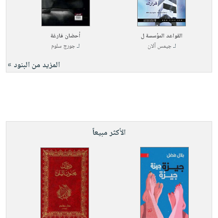
صابون
فيديوهات
عربة
أطفال
أسئلة
التسوق
مناسبات
يتكرر
القواعد المؤسسة ل
أحضان فارغة
لـ
جيمس آلان
لـ
جورج سلوم
طرحها
نشرة
الإصدارات
خدمات
المزيد من البنود »
نيل
وفرات
انشر
كتابك
الأكثر مبيعاً
تواصل
معنا