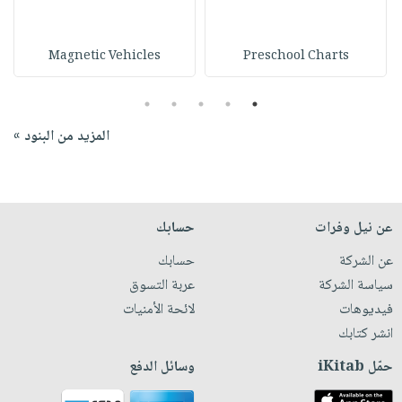
Magnetic Vehicles
Preschool Charts
5
4
3
2
1
المزيد من البنود »
عن نيل وفرات
حسابك
عن الشركة
حسابك
سياسة الشركة
عربة التسوق
فيديوهات
لائحة الأمنيات
انشر كتابك
حمّل iKitab
وسائل الدفع