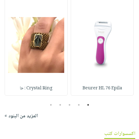
Beurer HL 76 Epila
Crystal Ring : خا
5
4
3
2
1
المزيد من البنود »
اكسسوارات كتب