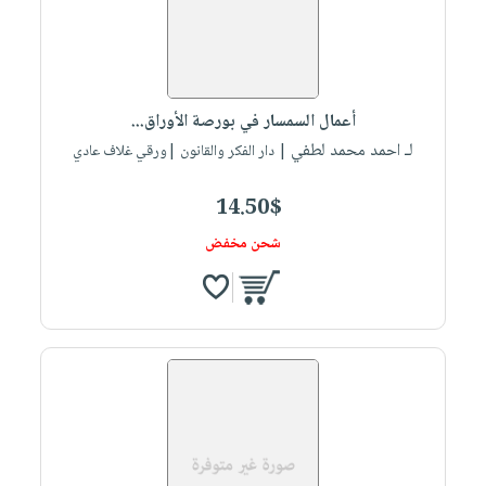
صابون
فيديوهات
عربة
أطفال
أسئلة
التسوق
مناسبات
يتكرر
طرحها
نشرة
أعمال السمسار في بورصة الأوراق...
الإصدارات
خدمات
لـ احمد محمد لطفي
| دار الفكر والقانون |ورقي غلاف عادي
نيل
وفرات
14.50$
انشر
شحن مخفض
كتابك
تواصل
معنا