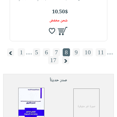
10.50$
شحن مخفض
1
....
5
6
7
8
9
10
11
....
17
صدر حديثاً