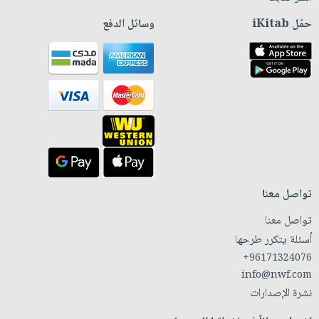
حمّل iKitab
وسائل الدفع
تواصل معنا
تواصل معنا
أسئلة يتكرر طرحها
+96171324076
info@nwf.com
نشرة الإصدارات