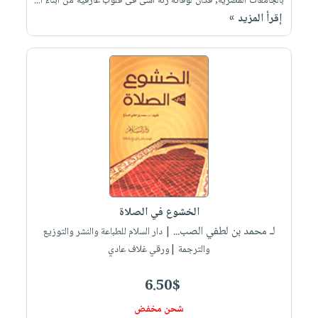
بالجامعات المصرية, فكان لوفاته رنة أسى فى قلوب عارفيه من أبناء ا...
إقرأ المزيد »
الخشوع في الصلاة
لـ محمد بن لطفي الصب...
| دار السلام للطباعة والنشر والتوزيع
والترجمة |ورقي غلاف عادي
6.50$
شحن مخفض