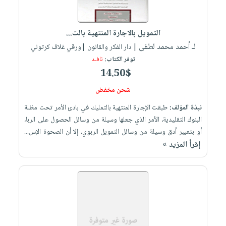
العناية
الأكثر
شحن
أدوات
بالأسنان
مبيعاً
مجاني
المائدة
التمويل بالاجارة المنتهية بالت...
الحمية
العودة
بنود
الأوعية
لـ أحمد محمد لطفى
| دار الفكر والقانون |ورقي غلاف كرتوني
والتغذية
للمدارس
مختارة
والتخزين
اشتراكات
توفر الكتاب:
نافـد
اكسسوارات
أدوات
14.50$
كتب
كل
بحث
المطبخ
شحن مخفض
الاشتراكات
اكسسوارات
متقدم
منزلية
صندوق
نبذة المؤلف:
طبقت الإجارة المنتهية بالتمليك في بادئ الأمر تحت مظلة
البنوك التقليدية، الأمر الذي جعلها وسيلة من وسائل الحصول على الربا،
القراءة
اكسسوارات
أو بتعبير أدق وسيلة من وسائل التمويل الربوي، إلا أن الصحوة الإس...
iKitab
ملابس
نيل
إقرأ المزيد »
بلا
مطرزات
وفرات
حدود
حقائب
عن
حسابك
حلي
الشركة
عناية
لائحة
سياسة
بالذات
الأمنيات
الشركة