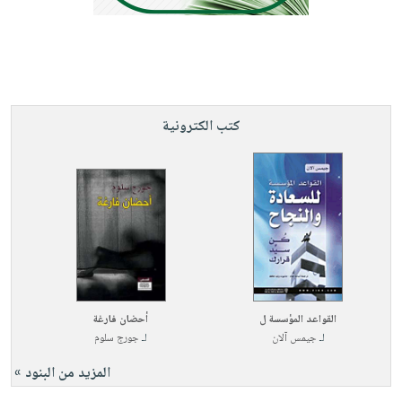
كتب الكترونية
القواعد المؤسسة ل
أحضان فارغة
لـ
جيمس آلان
لـ
جورج سلوم
المزيد من البنود »