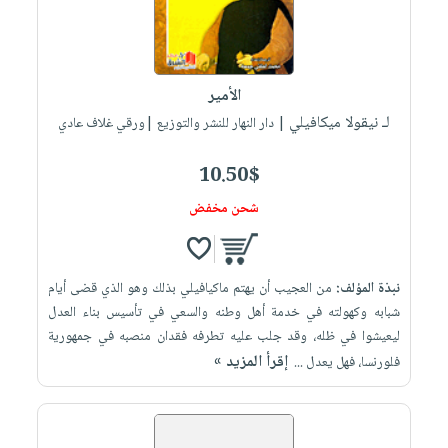
الأمير
لـ نيقولا ميكافيلي
| دار النهار للنشر والتوزيع |ورقي غلاف عادي
10.50$
شحن مخفض
نبذة المؤلف:
من العجيب أن يهتم ماكيافيلي بذلك وهو الذي قضى أيام
شبابه وكهولته في خدمة أهل وطنه والسعي في تأسيس بناء العدل
ليعيشوا في ظله، وقد جلب عليه تطرفه فقدان منصبه في جمهورية
إقرأ المزيد »
فلورنسا، فهل يعدل ...