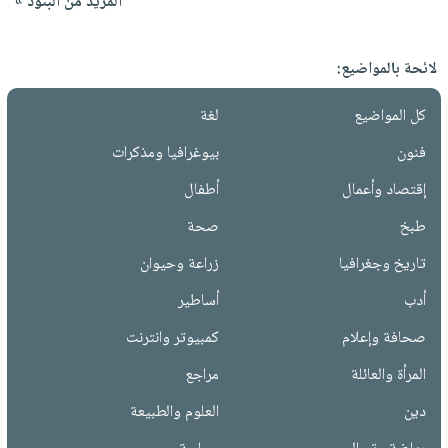
المزيد من البنود »
لائحة بالمواضيع:
كل المواضيع
لغة
فنون
بيوغرافيا ومذكرات
إقتصاد وأعمال
أطفال
طبخ
صحة
تاريخ وجغرافيا
زراعة وحيوان
أدب
أساطير
صحافة وإعلام
كمبيوتر وانترنت
المرأة والعائلة
مراجع
دين
العلوم والطبيعة