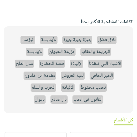
الكلمات المفتاحية الأكثر بحثاً
بلال فضل
جيزة جيزة جيزة
الأوديسة
البؤساء
الجريمة والعقاب
مزرعة الحيوان
الاوديسة
الأشياء التي تنقذنا
الإلياذة
قصة الحضارة
مدن الملح
الخبز الحافي
لعبة العروش
مقدمة ابن خلدون
نجيب محفوظ
الالياذة
الحرب والسلم
القانون في الطب
دار صادر
ديوان
كل الأقسام