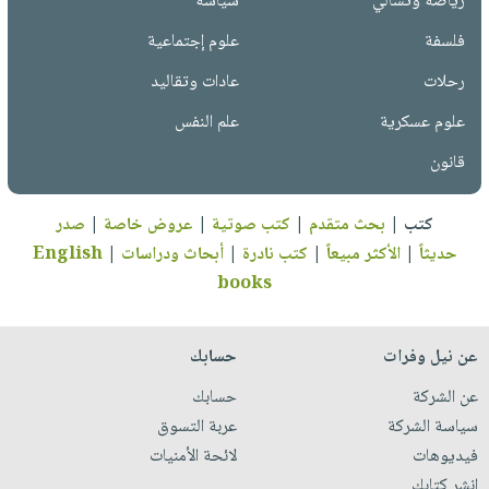
رياضة وتسالي
سياسة
فلسفة
علوم إجتماعية
رحلات
عادات وتقاليد
علوم عسكرية
علم النفس
قانون
كتب
|
بحث متقدم
|
كتب صوتية
|
عروض خاصة
|
صدر
حديثاً
|
الأكثر مبيعاً
|
كتب نادرة
|
أبحاث ودراسات
|
English
books
عن نيل وفرات
حسابك
عن الشركة
حسابك
سياسة الشركة
عربة التسوق
فيديوهات
لائحة الأمنيات
انشر كتابك