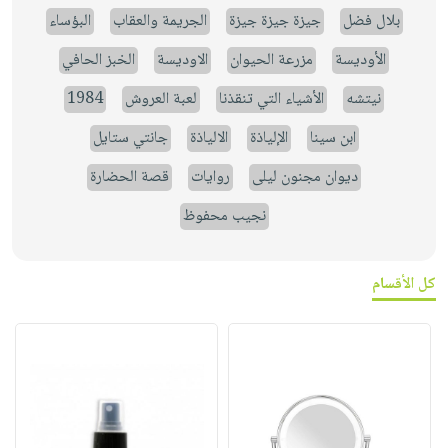
بلال فضل
جيزة جيزة جيزة
الجريمة والعقاب
البؤساء
الأوديسة
مزرعة الحيوان
الاوديسة
الخبز الحافي
نيتشه
الأشياء التي تنقذنا
لعبة العروش
1984
ابن سينا
الإلياذة
الالياذة
جانتي ستايل
ديوان مجنون ليلى
روايات
قصة الحضارة
نجيب محفوظ
كل الأقسام