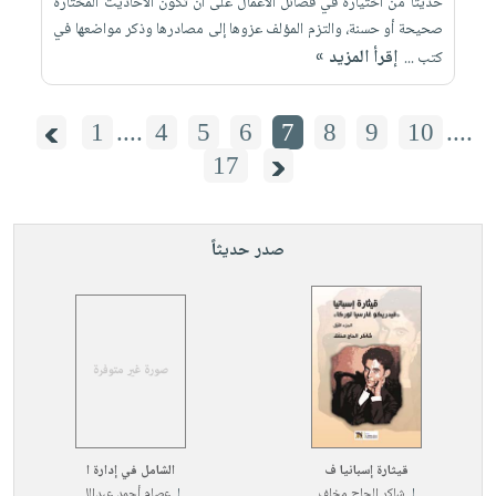
حديثاً من اختياره في فضائل الأعمال على أن تكون الأحاديث المختارة
صحيحة أو حسنة، والتزم المؤلف عزوها إلى مصادرها وذكر مواضعها في
إقرأ المزيد »
كتب ...
1
....
4
5
6
7
8
9
10
....
17
صدر حديثاً
قيثارة إسبانيا ف
الشامل في إدارة ا
لـ
شاكر الحاج مخلف
لـ
عصام أحمد عبدالل