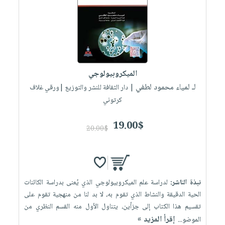
الميكروبيولوجي
لـ لمياء محمود لطفي
| دار الثقافة للنشر والتوزيع |ورقي غلاف
كرتوني
19.00$
20.00$
نبذة الناشر:
لدراسة علم الميكروبيولوجي الذي يُعنى بدراسة الكائنات
الحية الدقيقة والنشاط الذي تقوم به، لا بد لنا من منهجية تقوم على
تقسيم هذا الكتاب إلى جزأين، يتناول الأول منه القسم النظري من
إقرأ المزيد »
الموضو...