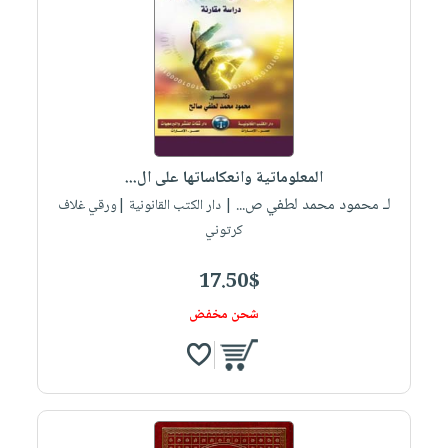
المعلوماتية وانعكاساتها على ال...
لـ محمود محمد لطفي ص...
| دار الكتب القانونية |ورقي غلاف
كرتوني
17.50$
شحن مخفض