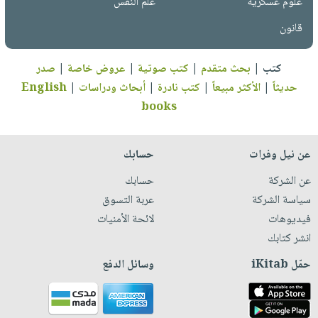
علوم عسكرية
علم النفس
قانون
كتب
|
بحث متقدم
|
كتب صوتية
|
عروض خاصة
|
صدر
حديثاً
|
الأكثر مبيعاً
|
كتب نادرة
|
أبحاث ودراسات
|
English
books
عن نيل وفرات
حسابك
عن الشركة
حسابك
سياسة الشركة
عربة التسوق
فيديوهات
لائحة الأمنيات
انشر كتابك
حمّل iKitab
وسائل الدفع