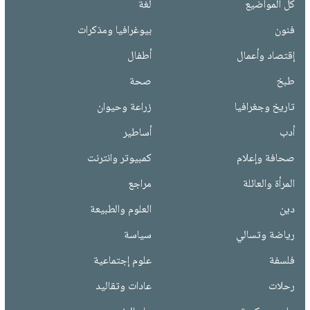
كل المواضيع
لغة
فنون
بيوغرافيا ومذكرات
إقتصاد وأعمال
أطفال
طبخ
صحة
تاريخ وجغرافيا
زراعة وحيوان
أدب
أساطير
صحافة وإعلام
كمبيوتر وانترنت
المرأة والعائلة
مراجع
دين
العلوم والطبيعة
رياضة وتسالي
سياسة
فلسفة
علوم إجتماعية
رحلات
عادات وتقاليد