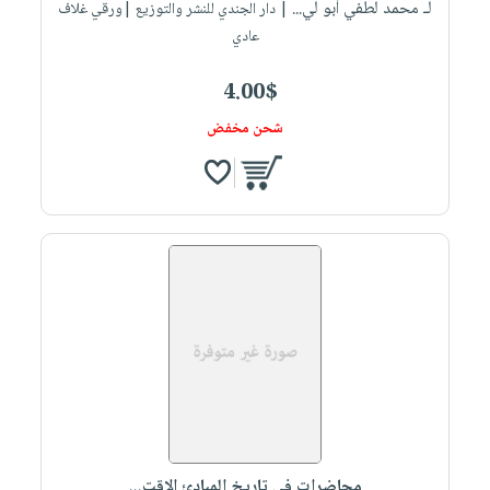
لـ محمد لطفي أبو لي...
| دار الجندي للنشر والتوزيع |ورقي غلاف
عادي
4.00$
شحن مخفض
محاضرات فى تاريخ المبادئ الاقت...