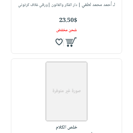
صابون
لـ أحمد محمد لطفي
فيديوهات
| دار الفكر والقانون |ورقي غلاف كرتوني
عربة
أطفال
أسئلة
التسوق
23.50$
مناسبات
يتكرر
طرحها
شحن مخفض
نشرة
الإصدارات
خدمات
نيل
وفرات
انشر
كتابك
تواصل
معنا
خلص الكلام