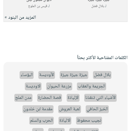
جيزة جيزة جيزة
ديوان مجنون ليلى
لـ
بلال فضل
لـ
قيس بن الملوح
المزيد من البنود »
الكلمات المفتاحية الأكثر بحثاً
بلال فضل
جيزة جيزة جيزة
الأوديسة
البؤساء
الجريمة والعقاب
مزرعة الحيوان
الاوديسة
الأشياء التي تنقذنا
الإلياذة
قصة الحضارة
مدن الملح
الخبز الحافي
لعبة العروش
مقدمة ابن خلدون
نجيب محفوظ
الالياذة
الحرب والسلم