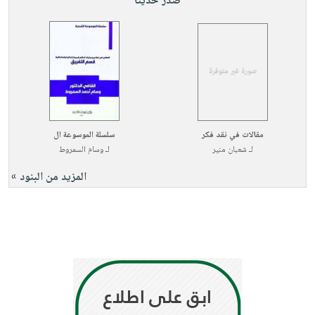
صدر حديثاً
مقالات في نقد فكر
سلسلة الموسوعة ال
لـ
شعبان منير
لـ
وسام السمروط
المزيد من البنود »