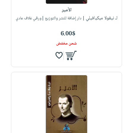
صابون
فيديوهات
عربة
الأمير
أطفال
أسئلة
التسوق
لـ نيقولا ميكيافيلي
| دار إضافة للنشر والتوزيع |ورقي غلاف عادي
مناسبات
يتكرر
طرحها
نشرة
6.00$
الإصدارات
خدمات
شحن مخفض
نيل
وفرات
انشر
كتابك
تواصل
معنا