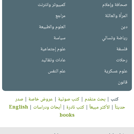
صحافة وإعلام
كمبيوتر وانترنت
المرأة والعائلة
مراجع
دين
العلوم والطبيعة
رياضة وتسالي
سياسة
فلسفة
علوم إجتماعية
رحلات
عادات وتقاليد
علوم عسكرية
علم النفس
قانون
كتب
|
بحث متقدم
|
كتب صوتية
|
عروض خاصة
|
صدر
حديثاً
|
الأكثر مبيعاً
|
كتب نادرة
|
أبحاث ودراسات
|
English
books