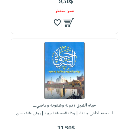
9.50$
شحن مخفض
حياة الشرق ؛ دوله وشعوبه وماضي...
لـ محمد لطفي جمعة
| وكالة الصحافة العربية |ورقي غلاف عادي
11.50$