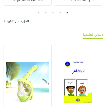
Carpe Diem Lined N
Colorful Monthly D
5
4
3
2
1
المزيد من البنود »
وسائل تعليمية