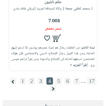
حكم نابليون
لـ محمد لطفي جمعة
| وكالة الصحافة العربية |ورقي غلاف عادي
7.00$
شحن مخفض
نبذة الناشر:
من العظماء رجال هم ثمرة عصرهم يولدون لمَّا تدعو إليهم
الحاجة، ومن هذا القبيل رجال الإصلاح الديني والاجتماعي، فإن هؤلاء
المصلحين تسبقهم الحاجة إلى الإصلاح والدعوة، ومن يقرأ تراجم موسى
إقرأ المزيد »
وع...
1
2
3
4
5
6
7
....
17