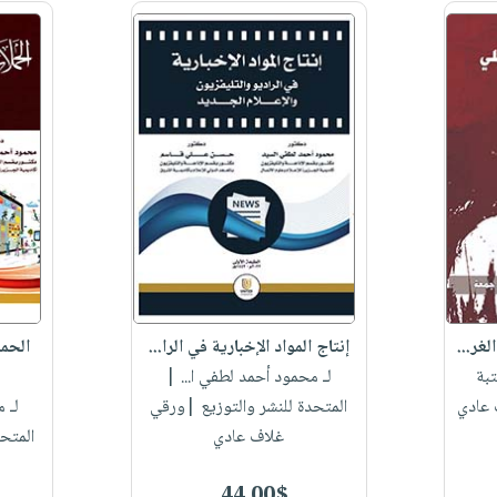
لغر...
إنتاج المواد الإخبارية في الرا...
الحمل
بة
لـ محمود أحمد لطفي ا...
|
 عادي
المتحدة للنشر والتوزيع |ورقي
لـ 
غلاف عادي
المتح
44.00$