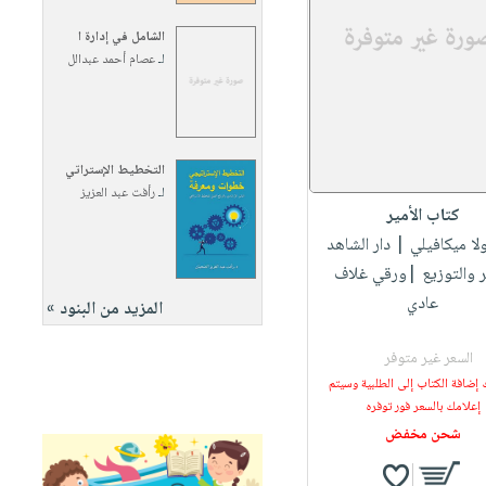
الشامل في إدارة ا
لـ
عصام أحمد عبدالل
التخطيط الإستراتي
لـ
رأفت عبد العزيز
كتاب الأمير
ولا ميكافيلي
| دار الشاهد
ر والتوزيع |ورقي غلاف
عادي
المزيد من البنود »
السعر غير متوفر
 إضافة الكتاب إلى الطلبية وسيتم
إعلامك بالسعر فور توفره
شحن مخفض