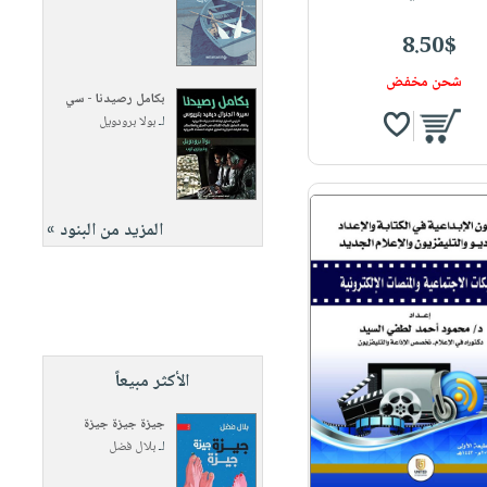
8.50$
شحن مخفض
بكامل رصيدنا - سي
لـ
بولا برودويل
المزيد من البنود »
الأكثر مبيعاً
جيزة جيزة جيزة
لـ
بلال فضل