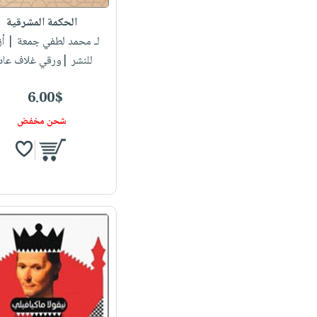
الحكمة المشرقية
لـ محمد لطفي جمعة
| أز
للنشر |ورقي غلاف عاد
6.00$
شحن مخفض