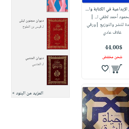
الإبداعية في الكتابة وا...
محمود أحمد لطفي ا...
|
ديوان مجنون ليلى
دة للنشر والتوزيع |ورقي
لـ
قيس بن الملوح
غلاف عادي
44.00$
شحن مخفض
ديوان المتنبي
لـ
المتنبي
المزيد من البنود »