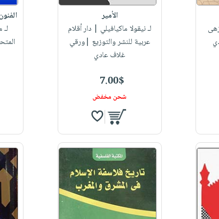
الأمير
الفنون 
هى
لـ نيقولا ماكيافيلي
| دار أقلام
لـ 
ي
عربية للنشر والتوزيع |ورقي
المتح
غلاف عادي
7.00$
شحن مخفض