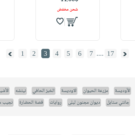
شحن مخفض
1
2
3
4
5
6
7
....
17
الأوديسة
مزرعة الحيوان
الاوديسة
الخبز الحافي
نيتشه
الأشيا
جانتي ستايل
ديوان مجنون ليلى
روايات
قصة الحضارة
نجيب م