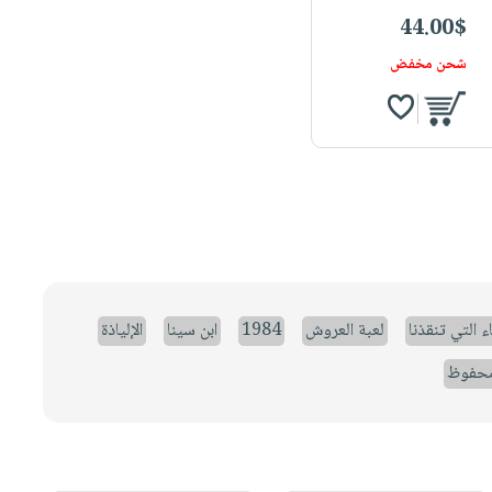
44.00$
شحن مخفض
ء التي تنقذنا
لعبة العروش
1984
ابن سينا
الإلياذة
حفوظ