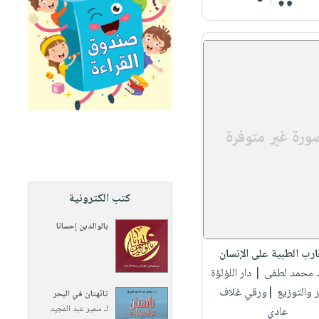
كتب الكترونية
بالوالدين إحسانا
ارب الطبية على الإنسان
د محمد لطفى
| دار اللؤلؤة
ر والتوزيع |ورقي غلاف
تائهتان في البحر
لـ
سمير عبد المجيد
عادي