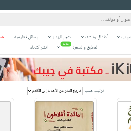
وتية
أطفال وناشئة
متجر الهدايا
وسائل تعليمية
شح
جديد
المطبخ والسفرة
انشر كتابك
ترتيب حسب: