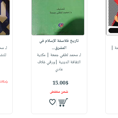
تاريخ فلاسفة الإسلام في
مة |
المشرق...
لـ م
لـ محمد لطفي جمعة
| مكتبة
للنش
الثقافة الدينية |ورقي غلاف
عادي
15.00$
بإمكانك
شحن مخفض