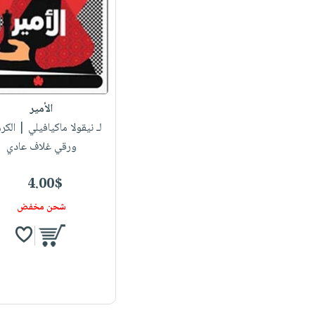
الأمير
لـ نيقولا ماكيافيلي
| الكر
ورقي غلاف عادي
4.00$
شحن مخفض