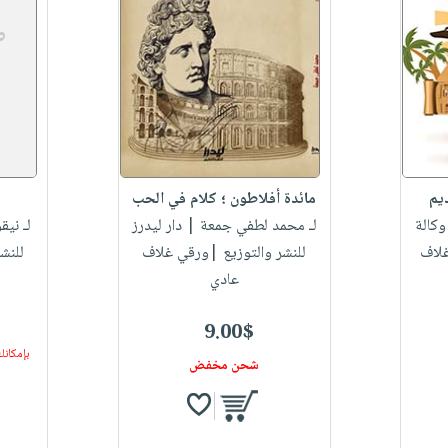
يم
مائدة أفلاطون ؛ كلام في الحب
كالة
لـ محمد لطفي جمعة
| دار ليدرز
لـ نيق
غلاف
للنشر والتوزيع |ورقي غلاف
للنش
عادي
9.00$
بإمكانك
شحن مخفض