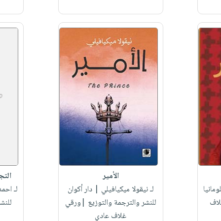
الأمير
التج
ومانيا
لـ نيقولا ميكيافيلي
| دار أكوان
لـ احم
لاف
للنشر والترجمة والتوزيع |ورقي
للنش
غلاف عادي