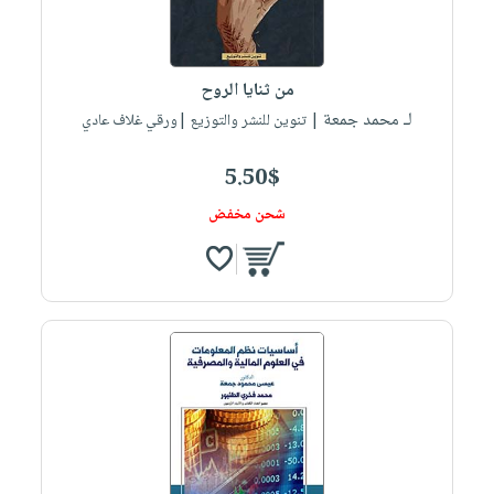
صابون
فيديوهات
عربة
أطفال
أسئلة
التسوق
مناسبات
يتكرر
من ثنايا الروح
طرحها
نشرة
لـ محمد جمعة
| تنوين للنشر والتوزيع |ورقي غلاف عادي
الإصدارات
خدمات
5.50$
نيل
وفرات
شحن مخفض
انشر
كتابك
تواصل
معنا