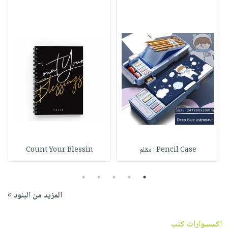
Pencil Case : مقلم
Count Your Blessin
5
4
3
2
1
المزيد من البنود »
اكسسوارات كتب