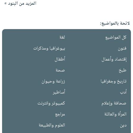
المزيد من البنود »
لائحة بالمواضيع:
كل المواضيع
لغة
فنون
بيوغرافيا ومذكرات
إقتصاد وأعمال
أطفال
طبخ
صحة
تاريخ وجغرافيا
زراعة وحيوان
أدب
أساطير
صحافة وإعلام
كمبيوتر وانترنت
المرأة والعائلة
مراجع
دين
العلوم والطبيعة