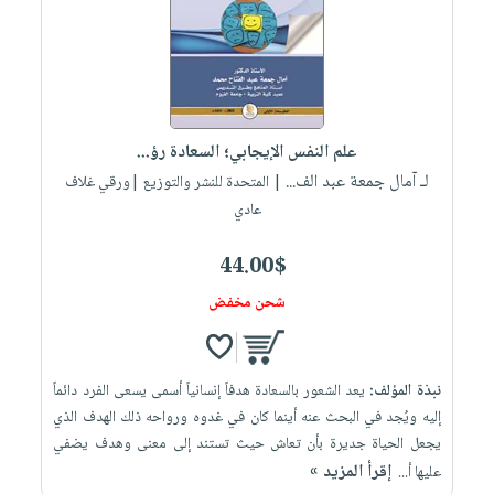
علم النفس الإيجابي؛ السعادة رؤ...
لـ آمال جمعة عبد الف...
| المتحدة للنشر والتوزيع |ورقي غلاف
عادي
44.00$
شحن مخفض
نبذة المؤلف:
يعد الشعور بالسعادة هدفاً إنسانياً أسمى يسعى الفرد دائماً
إليه ويُجد في البحث عنه أينما كان في غدوه ورواحه ذلك الهدف الذي
يجعل الحياة جديرة بأن تعاش حيث تستند إلى معنى وهدف يضفي
إقرأ المزيد »
عليها أ...