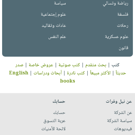
رياضة وتسالي
سياسة
فلسفة
علوم إجتماعية
رحلات
عادات وتقاليد
علوم عسكرية
علم النفس
قانون
كتب
|
بحث متقدم
|
كتب صوتية
|
عروض خاصة
|
صدر
حديثاً
|
الأكثر مبيعاً
|
كتب نادرة
|
أبحاث ودراسات
|
English
books
عن نيل وفرات
حسابك
عن الشركة
حسابك
سياسة الشركة
عربة التسوق
فيديوهات
لائحة الأمنيات