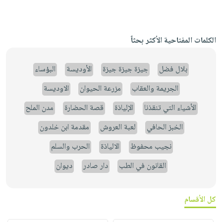
الكلمات المفتاحية الأكثر بحثاً
بلال فضل
جيزة جيزة جيزة
الأوديسة
البؤساء
الجريمة والعقاب
مزرعة الحيوان
الاوديسة
الأشياء التي تنقذنا
الإلياذة
قصة الحضارة
مدن الملح
الخبز الحافي
لعبة العروش
مقدمة ابن خلدون
نجيب محفوظ
الالياذة
الحرب والسلم
القانون في الطب
دار صادر
ديوان
كل الأقسام