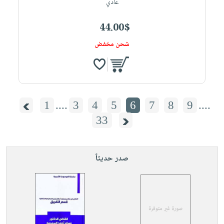
عادي
44.00$
شحن مخفض
1
....
3
4
5
6
7
8
9
....
33
صدر حديثاً