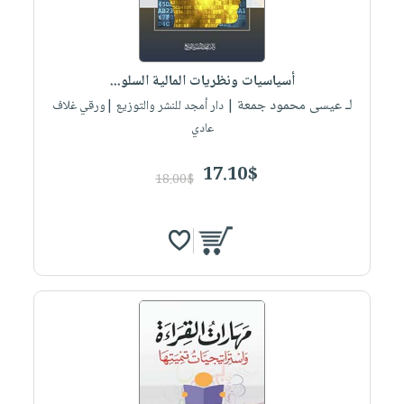
أسياسيات ونظريات المالية السلو...
لـ عيسى محمود جمعة
| دار أمجد للنشر والتوزيع |ورقي غلاف
عادي
17.10$
18.00$