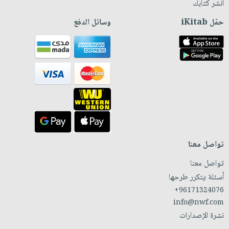
انشر كتابك
حمّل iKitab
وسائل الدفع
تواصل معنا
تواصل معنا
أسئلة يتكرر طرحها
+96171324076
info@nwf.com
نشرة الإصدارات