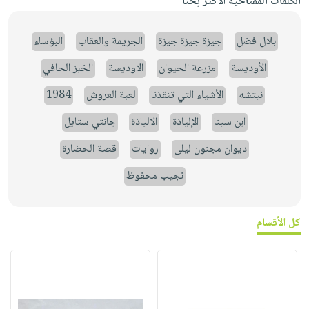
الكلمات المفتاحية الأكثر بحثاً
بلال فضل
جيزة جيزة جيزة
الجريمة والعقاب
البؤساء
الأوديسة
مزرعة الحيوان
الاوديسة
الخبز الحافي
نيتشه
الأشياء التي تنقذنا
لعبة العروش
1984
ابن سينا
الإلياذة
الالياذة
جانتي ستايل
ديوان مجنون ليلى
روايات
قصة الحضارة
نجيب محفوظ
كل الأقسام