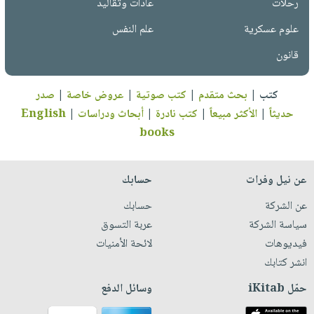
رحلات
عادات وتقاليد
علوم عسكرية
علم النفس
قانون
كتب
|
بحث متقدم
|
كتب صوتية
|
عروض خاصة
|
صدر
حديثاً
|
الأكثر مبيعاً
|
كتب نادرة
|
أبحاث ودراسات
|
English
books
عن نيل وفرات
حسابك
عن الشركة
حسابك
سياسة الشركة
عربة التسوق
فيديوهات
لائحة الأمنيات
انشر كتابك
حمّل iKitab
وسائل الدفع