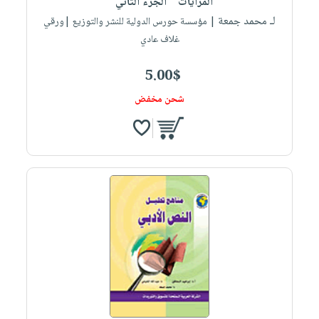
المرايات " الجزء الثاني "
لـ محمد جمعة
| مؤسسة حورس الدولية للنشر والتوزيع |ورقي
غلاف عادي
5.00$
شحن مخفض