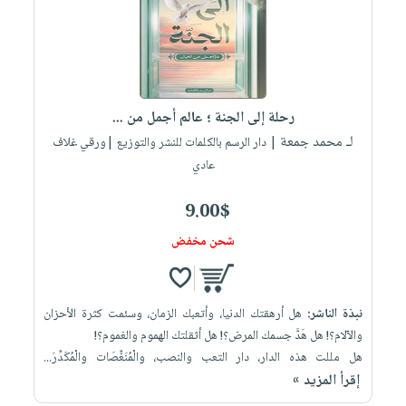
صابون
فيديوهات
عربة
أطفال
أسئلة
التسوق
مناسبات
يتكرر
طرحها
نشرة
رحلة إلى الجنة ؛ عالم أجمل من ...
الإصدارات
خدمات
لـ محمد جمعة
| دار الرسم بالكلمات للنشر والتوزيع |ورقي غلاف
نيل
عادي
وفرات
انشر
9.00$
كتابك
شحن مخفض
تواصل
معنا
نبذة الناشر:
هل أرهقتك الدنيا، وأتعبك الزمان، وسئمت كثرة الأحزان
والآلام؟! هل هَدَّ جسمك المرض؟! هل أثقلتك الهموم والغموم؟!
هل مللت هذه الدار، دار التعب والنصب، والْمُنَغِّصَات والْمُكَدِّرَ...
إقرأ المزيد »