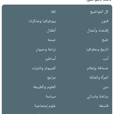
كل المواضيع
لغة
فنون
بيوغرافيا ومذكرات
إقتصاد وأعمال
أطفال
طبخ
صحة
تاريخ وجغرافيا
زراعة وحيوان
أدب
أساطير
صحافة وإعلام
كمبيوتر وانترنت
المرأة والعائلة
مراجع
دين
العلوم والطبيعة
رياضة وتسالي
سياسة
فلسفة
علوم إجتماعية