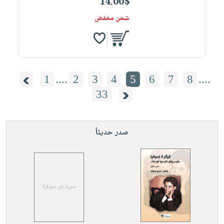
14.00$
شحن مخفض
1
....
2
3
4
5
6
7
8
....
33
صدر حديثاً