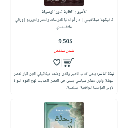
العناية
الأكثر
شحن
أدوات
بالأسنان
مبيعاً
الأمير ؛ الغاية تبرر الوسيلة
مجاني
المائدة
الحمية
لـ نيكولا ميكافيلي
العودة
| دار أم الدنيا للدراسات والنشر والتوزيع |ورقي
بنود
الأوعية
والتغذية
غلاف عادي
للمدارس
مختارة
والتخزين
اشتراكات
اكسسوارات
أدوات
9.50$
كتب
كل
بحث
المطبخ
شحن مخفض
الاشتراكات
اكسسوارات
متقدم
منزلية
صندوق
القراءة
اكسسوارات
نبذة الناشر:
يبقى كتاب الامير والذى وضعه ميكافيلي الابن البار لعصر
iKitab
ملابس
نيل
النهضة واول مفكر سياسي يتبنى فى العصر الحديث نهج القوه النواة
بلا
مطرزات
الاولى المؤسسة للواقعية السياسية.
وفرات
حدود
حقائب
عن
حسابك
حلي
الشركة
عناية
لائحة
سياسة
بالذات
الأمنيات
الشركة