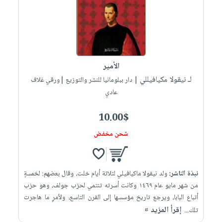
الأمير
لـ نيقولا مكيافيللي
| دار ببلومانيا للنشر والتوزيع |ورقي غلاف
عادي
10.00$
شحن مخفض
نبذة الناشر:
ولد نيقولا ماكيافيلي لثلاثة أيام خلت، وقال بعضهم: لخمسةٍ
من شهر مايو عام ١٤٦٩ وكانت أسرته تنتمي لحزب جولف، وهو حزب
أتباع البابا، ويرجع تاريخ مؤسسها إلى القرن التاسع، ولأمرٍ ما هاجرت
إقرأ المزيد »
تلك...