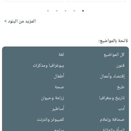
5
4
3
2
1
المزيد من البنود »
لائحة بالمواضيع:
كل المواضيع
لغة
فنون
بيوغرافيا ومذكرات
إقتصاد وأعمال
أطفال
طبخ
صحة
تاريخ وجغرافيا
زراعة وحيوان
أدب
أساطير
صحافة وإعلام
كمبيوتر وانترنت
المرأة والعائلة
مراجع