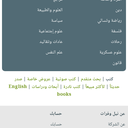
دين
العلوم والطبيعة
رياضة وتسالي
سياسة
فلسفة
علوم إجتماعية
رحلات
عادات وتقاليد
علوم عسكرية
علم النفس
قانون
كتب
|
بحث متقدم
|
كتب صوتية
|
عروض خاصة
|
صدر
حديثاً
|
الأكثر مبيعاً
|
كتب نادرة
|
أبحاث ودراسات
|
English
books
عن نيل وفرات
حسابك
عن الشركة
حسابك