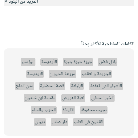
المزيد من البنود »
الكلمات المفتاحية الأكثر بحثاً
بلال فضل
جيزة جيزة جيزة
الأوديسة
البؤساء
الجريمة والعقاب
مزرعة الحيوان
الاوديسة
الأشياء التي تنقذنا
الإلياذة
قصة الحضارة
مدن الملح
الخبز الحافي
لعبة العروش
مقدمة ابن خلدون
نجيب محفوظ
الالياذة
الحرب والسلم
القانون في الطب
دار صادر
ديوان