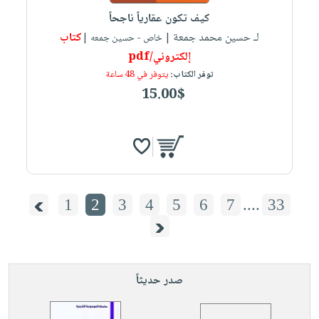
كيف تكون عقارياً ناجحاً
لـ حسين محمد جمعة
كتاب
| خاص - حسين جمعه |
إلكتروني/pdf
توفر الكتاب:
يتوفر في 48 ساعة
15.00$
1
2
3
4
5
6
7
....
33
صدر حديثاً