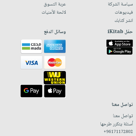
سياسة الشركة
عربة التسوق
فيديوهات
لائحة الأمنيات
انشر كتابك
حمّل iKitab
وسائل الدفع
تواصل معنا
تواصل معنا
أسئلة يتكرر طرحها
+96171172802