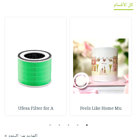
كل الأقسام
Ufesa Filter for A
Feels Like Home Mu
5
4
3
2
1
المزيد من البنود »