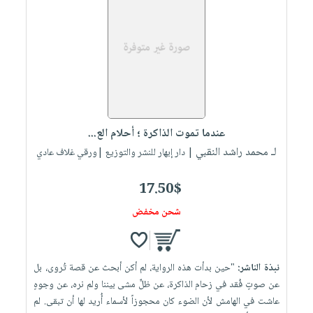
عندما تموت الذاكرة ؛ أحلام الع...
لـ محمد راشد النقبي
| دار إبهار للنشر والتوزيع |ورقي غلاف عادي
17.50$
شحن مخفض
نبذة الناشر:
"حين بدأت هذه الرواية، لم أكن أبحث عن قصة تُروى، بل
عن صوتٍ فُقد في زحام الذاكرة، عن ظلٍّ مشى بيننا ولم نره، عن وجوهٍ
عاشت في الهامش لأن الضوء كان محجوزاً لأسماء أُريد لها أن تبقى. لم