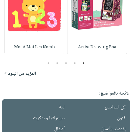
Mot A Mot Les Nomb
Artist Drawing Boa
5
4
3
2
1
المزيد من البنود »
لائحة بالمواضيع:
كل المواضيع
لغة
فنون
بيوغرافيا ومذكرات
إقتصاد وأعمال
أطفال