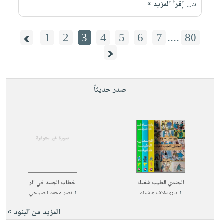
إقرأ المزيد »
ت...
1
2
3
4
5
6
7
....
80
صدر حديثاً
الجندي الطيب شفيك
خطاب الجسد في الر
لـ
ياروسلاف هاشيك
لـ
نصر محمد الصباحي
المزيد من البنود »