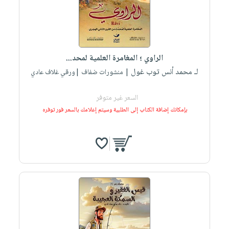
الراوي ؛ المغامرة العلمية لمحد...
لـ محمد أنس توب غول
| منشورات ضفاف |ورقي غلاف عادي
السعر غير متوفر
بإمكانك إضافة الكتاب إلى الطلبية وسيتم إعلامك بالسعر فور توفره