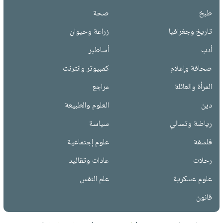
طبخ
صحة
تاريخ وجغرافيا
زراعة وحيوان
أدب
أساطير
صحافة وإعلام
كمبيوتر وانترنت
المرأة والعائلة
مراجع
دين
العلوم والطبيعة
رياضة وتسالي
سياسة
فلسفة
علوم إجتماعية
رحلات
عادات وتقاليد
علوم عسكرية
علم النفس
قانون