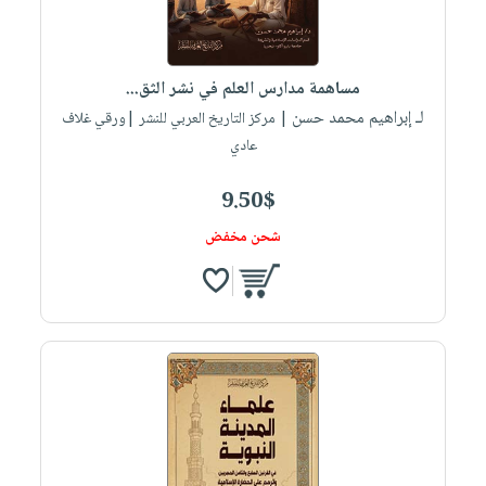
صابون
فيديوهات
عربة
أطفال
أسئلة
التسوق
مناسبات
يتكرر
مساهمة مدارس العلم في نشر الثق...
طرحها
نشرة
لـ إبراهيم محمد حسن
| مركز التاريخ العربي للنشر |ورقي غلاف
الإصدارات
خدمات
عادي
نيل
9.50$
وفرات
انشر
شحن مخفض
كتابك
تواصل
معنا