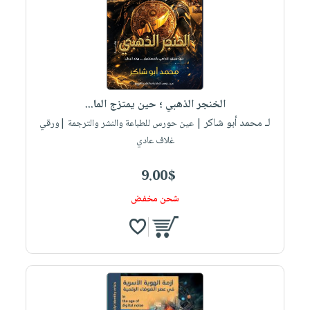
الخنجر الذهبي ؛ حين يمتزج الما...
لـ محمد أبو شاكر
| عين حورس للطباعة والنشر والترجمة |ورقي
غلاف عادي
9.00$
شحن مخفض