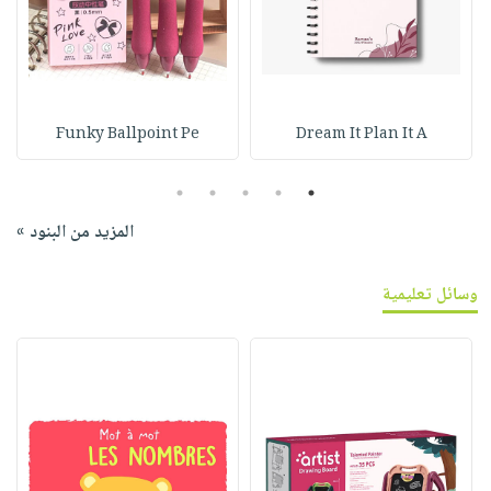
Funky Ballpoint Pe
Dream It Plan It A
5
4
3
2
1
المزيد من البنود »
وسائل تعليمية