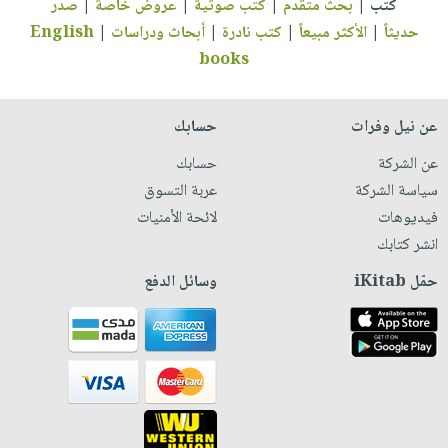
كتب
|
بحث متقدم
|
كتب صوتية
|
عروض خاصة
|
صدر
حديثاً
|
الأكثر مبيعاً
|
كتب نادرة
|
أبحاث ودراسات
|
English
books
عن نيل وفرات
حسابك
عن الشركة
حسابك
سياسة الشركة
عربة التسوق
فيديوهات
لائحة الأمنيات
انشر كتابك
حمّل iKitab
وسائل الدفع