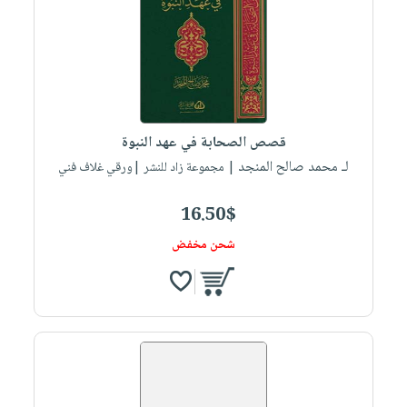
صابون
فيديوهات
عربة
أطفال
أسئلة
التسوق
مناسبات
يتكرر
طرحها
نشرة
الإصدارات
خدمات
قصص الصحابة في عهد النبوة
نيل
لـ محمد صالح المنجد
| مجموعة زاد للنشر |ورقي غلاف فني
وفرات
انشر
16.50$
كتابك
شحن مخفض
تواصل
معنا