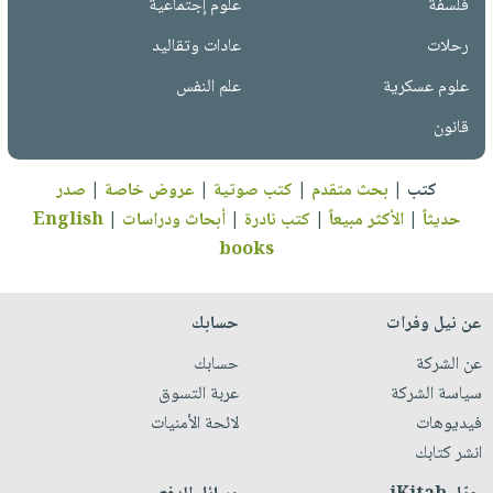
فلسفة
علوم إجتماعية
رحلات
عادات وتقاليد
علوم عسكرية
علم النفس
قانون
كتب
|
بحث متقدم
|
كتب صوتية
|
عروض خاصة
|
صدر
حديثاً
|
الأكثر مبيعاً
|
كتب نادرة
|
أبحاث ودراسات
|
English
books
عن نيل وفرات
حسابك
عن الشركة
حسابك
سياسة الشركة
عربة التسوق
فيديوهات
لائحة الأمنيات
انشر كتابك