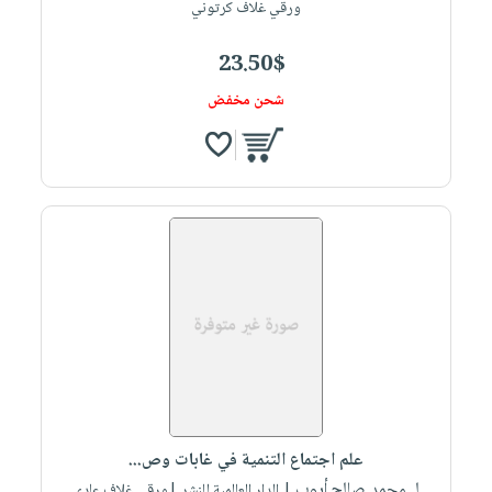
ورقي غلاف كرتوني
23.50$
شحن مخفض
علم اجتماع التنمية في غابات وص...
لـ محمد صالح أيوب
| الدار العالمية للنشر |ورقي غلاف عادي