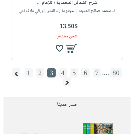
شرح الشمائل المحمدية ؛ للإمام ...
لـ محمد صالح المنجد
| مجموعة زاد للنشر |ورقي غلاف فني
13.50$
شحن مخفض
1
2
3
4
5
6
7
....
80
صدر حديثاً