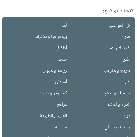
لائحة بالمواضيع:
كل المواضيع
لغة
فنون
بيوغرافيا ومذكرات
إقتصاد وأعمال
أطفال
طبخ
صحة
تاريخ وجغرافيا
زراعة وحيوان
أدب
أساطير
صحافة وإعلام
كمبيوتر وانترنت
المرأة والعائلة
مراجع
دين
العلوم والطبيعة
رياضة وتسالي
سياسة