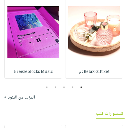
Relax Gift Set : م
Breezeblocks Music
5
4
3
2
1
المزيد من البنود »
اكسسوارات كتب