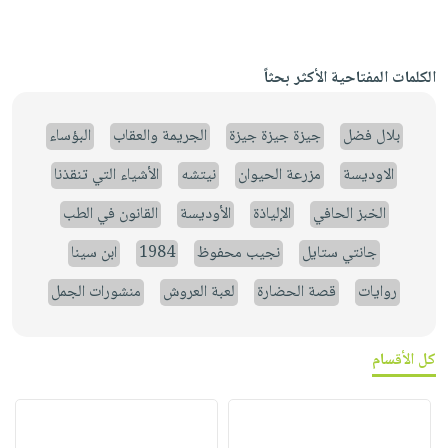
الكلمات المفتاحية الأكثر بحثاً
بلال فضل
جيزة جيزة جيزة
الجريمة والعقاب
البؤساء
الاوديسة
مزرعة الحيوان
نيتشه
الأشياء التي تنقذنا
الخبز الحافي
الإلياذة
الأوديسة
القانون في الطب
جانتي ستايل
نجيب محفوظ
1984
ابن سينا
روايات
قصة الحضارة
لعبة العروش
منشورات الجمل
كل الأقسام