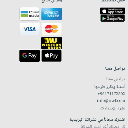
حمّل iKitab
وسائل الدفع
تواصل معنا
تواصل معنا
أسئلة يتكرر طرحها
+96171172802
info@nwf.com
نشرة الإصدارات
اشترك مجاناً في نشراتنا البريدية
كي يصلك آخر أخبار الشركة