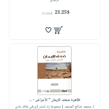
كرتوني
21.25$
25.00$
ظاهرة ضعف الإيمان " الأعراض - ...
لـ محمد صالح المنجد
| مجموعة زاد للنشر |ورقي غلاف عادي