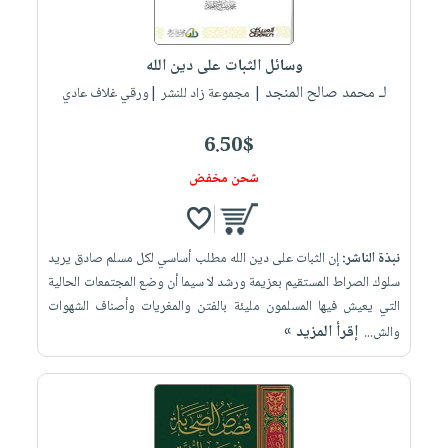
العناية
الأكثر
شحن
أدوات
بالأسنان
مبيعاً
مجاني
المائدة
وسائل الثبات على دين الله
الحمية
العودة
بنود
الأوعية
لـ محمد صالح المنجد
| مجموعة زاد للنشر |ورقي غلاف عادي
والتغذية
للمدارس
مختارة
والتخزين
اشتراكات
اكسسوارات
أدوات
6.50$
كتب
كل
بحث
المطبخ
شحن مخفض
الاشتراكات
اكسسوارات
متقدم
منزلية
صندوق
القراءة
اكسسوارات
نبذة الناشر:
إن الثبات على دين الله مطلب أساسي لكل مسلم صادق يريد
iKitab
ملابس
نيل
سلوك الصراط المستقيم بعزيمة ورشد لا سيما أن وضع المجتمعات الحالية
بلا
مطرزات
التي يعيش فيها المسلمون مليئة بالفتن والمغريات وأصناف الشهوات
وفرات
حدود
إقرأ المزيد »
والش...
حقائب
عن
حسابك
حلي
الشركة
عناية
لائحة
سياسة
بالذات
الأمنيات
الشركة