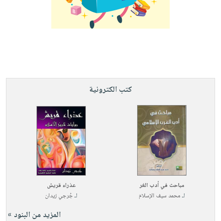
كتب الكترونية
مباحث في أدب الغر
عذراء قريش
لـ
محمد سيف الإسلام
لـ
جُرجي زيدان
المزيد من البنود »