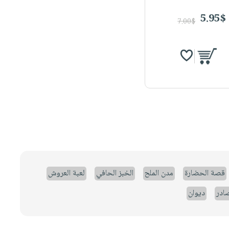
5.95$
7.00$
قصة الحضارة
مدن الملح
الخبز الحافي
لعبة العروش
صادر
ديوان