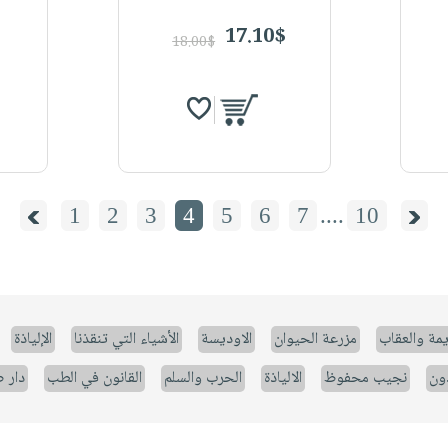
17.10$
18.00$
1
2
3
4
5
6
7
....
10
يمة والعقاب
مزرعة الحيوان
الاوديسة
الأشياء التي تنقذنا
الإلياذة
ون
نجيب محفوظ
الالياذة
الحرب والسلم
القانون في الطب
دار 