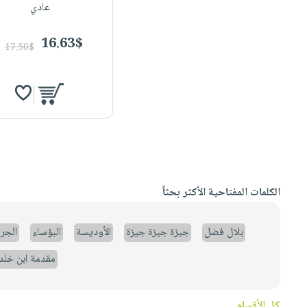
عادي
16.63$
17.50$
الكلمات المفتاحية الأكثر بحثاً
بلال فضل
جيزة جيزة جيزة
الأوديسة
البؤساء
الجر
مقدمة ابن خلد
كل الأقسام