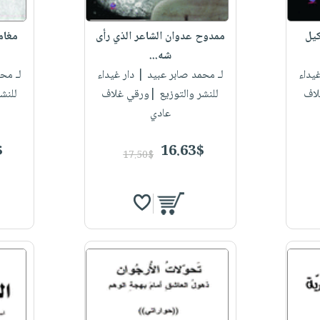
كيل
ممدوح عدوان الشاعر الذي رأى
مغام
شه...
يداء
لـ محمد صابر عبيد
| دار غيداء
لـ مح
لاف
للنشر والتوزيع |ورقي غلاف
للنش
عادي
$
16.63$
17.50$