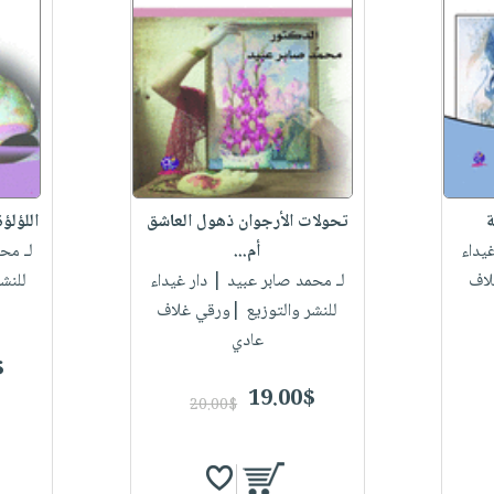
ة
تحولات الأرجوان ذهول العاشق
اللؤلؤة
يداء
أم...
لـ مح
لاف
لـ محمد صابر عبيد
| دار غيداء
للنش
للنشر والتوزيع |ورقي غلاف
عادي
$
19.00$
20.00$