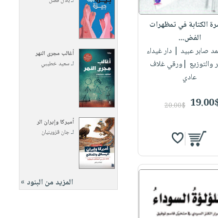
لـ
بلال فضل
رة الكتابة في تمظهرات
الفض...
مد صابر عبيد
| دار غيداء
أغالب مجرى النهر
ر والتوزيع |ورقي غلاف
لـ
سعيد خطيبي
عادي
19.00
20.00$
أميركا وإيران الر
لـ
جان قزوينيان
المزيد من البنود »