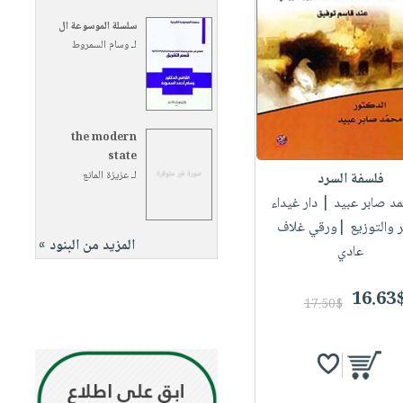
سلسلة الموسوعة ال
لـ
وسام السمروط
the modern
state
لـ
عزيزة المانع
فلسفة السرد
مد صابر عبيد
| دار غيداء
ر والتوزيع |ورقي غلاف
المزيد من البنود »
عادي
16.63
17.50$