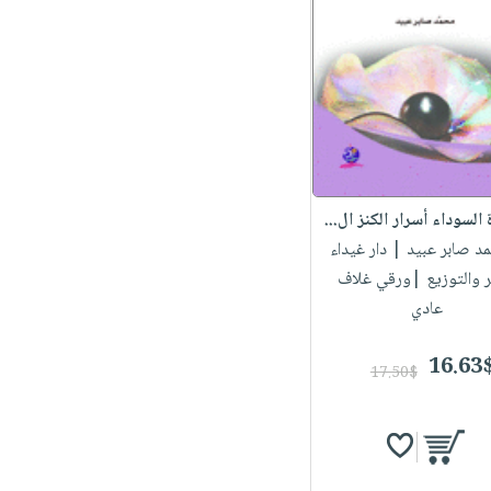
 السوداء أسرار الكنز ال...
مد صابر عبيد
| دار غيداء
ر والتوزيع |ورقي غلاف
عادي
16.63
17.50$