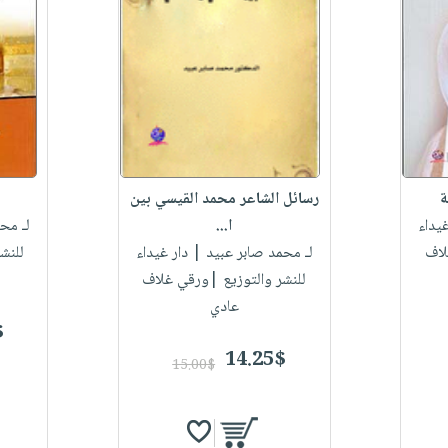
ة
رسائل الشاعر محمد القيسي بين
يداء
ا...
لـ مح
لاف
لـ محمد صابر عبيد
| دار غيداء
للنش
للنشر والتوزيع |ورقي غلاف
عادي
$
14.25$
15.00$