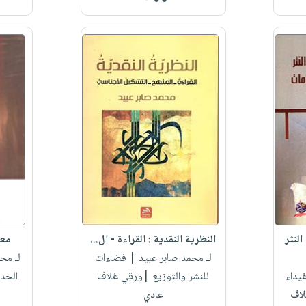
لنثر
النظرية النقدية : القراءة - ال...
معج
لـ محمد صابر عبيد
| فضاءات
لـ مح
يداء
للنشر والتوزيع |ورقي غلاف
الحد
لاف
عادي