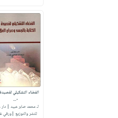
الفضاء التشكيلي لقصيدة ا
-...
لـ محمد صابر عبيد
| دار غ
للنشر والتوزيع |ورقي غ