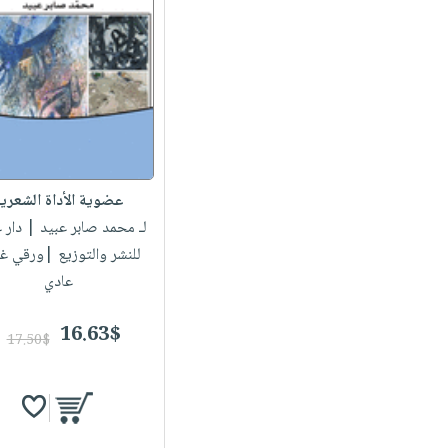
عضوية الأداة الشعري
لـ محمد صابر عبيد
| دار غ
للنشر والتوزيع |ورقي غ
عادي
16.63$
17.50$