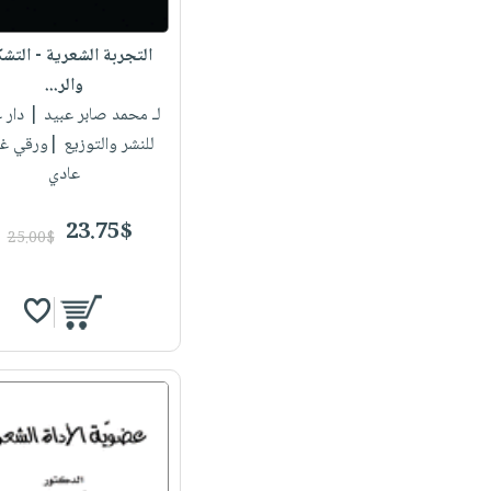
التجربة الشعرية - التش
والر...
لـ محمد صابر عبيد
| دار غ
للنشر والتوزيع |ورقي غ
عادي
23.75$
25.00$