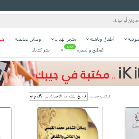
وتية
أطفال وناشئة
متجر الهدايا
وسائل تعليمية
شح
جديد
المطبخ والسفرة
انشر كتابك
ترتيب حسب: