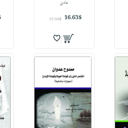
عادي
$
16.63$
17.50$