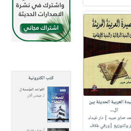
كتب الكترونية
القواعد المؤسسة ل
لـ
جيمس آلان
دة العربية الحديثة بين
ال...
مد صابر عبيد
| دار غيداء
ر والتوزيع |ورقي غلاف