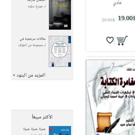
أحضان فارغة
عادي
لـ
جورج سلوم
19.00
20.00$
مقالات مرجعية في
لـ
مجموعة من المؤلف
المزيد من البنود »
الأكثر مبيعاً
جيزة جيزة جيزة