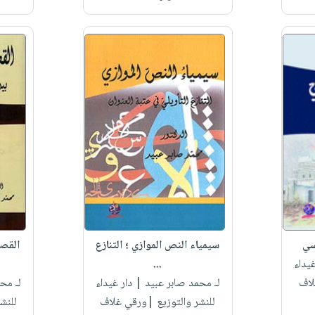
سي
سيمياء النص الموازي ؛ التنازع
القصي
يداء
...
لاف
لـ محمد صابر عبيد
| دار غيداء
لـ مح
للنشر والتوزيع |ورقي غلاف
للنش