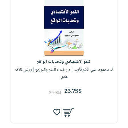
النمو الاقتصادي وتحديات الواقع
لـ محمود علي الشرقاو...
| دار غيداء للنشر والتوزيع |ورقي غلاف
عادي
23.75$
25.00$