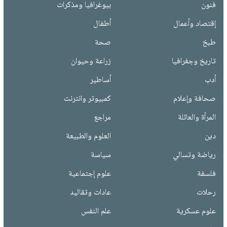
فنون
بيوغرافيا ومذكرات
إقتصاد وأعمال
أطفال
طبخ
صحة
تاريخ وجغرافيا
زراعة وحيوان
أدب
أساطير
صحافة وإعلام
كمبيوتر وانترنت
المرأة والعائلة
مراجع
دين
العلوم والطبيعة
رياضة وتسالي
سياسة
فلسفة
علوم إجتماعية
رحلات
عادات وتقاليد
علوم عسكرية
علم النفس