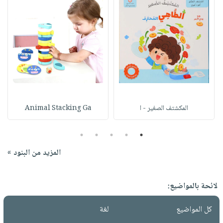
المكشتف الصغير - ا
Animal Stacking Ga
5
4
3
2
1
المزيد من البنود »
لائحة بالمواضيع:
كل المواضيع
لغة