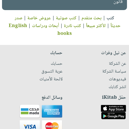
قانون
كتب
|
بحث متقدم
|
كتب صوتية
|
عروض خاصة
|
صدر
حديثاً
|
الأكثر مبيعاً
|
كتب نادرة
|
أبحاث ودراسات
|
English
books
عن نيل وفرات
حسابك
عن الشركة
حسابك
سياسة الشركة
عربة التسوق
فيديوهات
لائحة الأمنيات
انشر كتابك
حمّل iKitab
وسائل الدفع