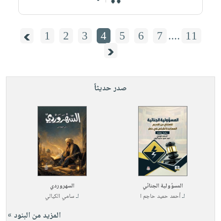
1
2
3
4
5
6
7
....
11
صدر حديثاً
المسؤولية الجنائي
السهروردي
لـ
أحمد حميد حاجم ا
لـ
سامي الكيالي
المزيد من البنود »