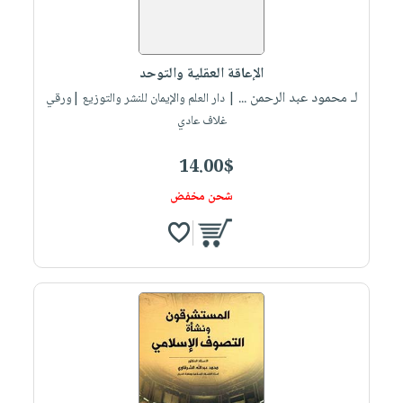
صابون
فيديوهات
عربة
أطفال
أسئلة
التسوق
مناسبات
يتكرر
الإعاقة العقلية والتوحد
طرحها
نشرة
لـ محمود عبد الرحمن ...
| دار العلم والإيمان للنشر والتوزيع |ورقي
الإصدارات
خدمات
غلاف عادي
نيل
14.00$
وفرات
انشر
شحن مخفض
كتابك
تواصل
معنا