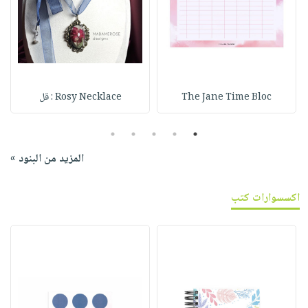
The Jane Time Bloc
Rosy Necklace : قل
5
4
3
2
1
المزيد من البنود »
اكسسوارات كتب